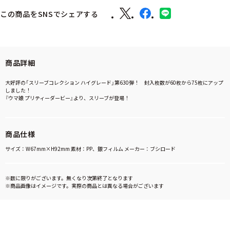
この商品をSNSでシェアする
商品詳細
大好評の「スリーブコレクション ハイグレード」第630弾！ 封入枚数が60枚から75枚にアップ
しました！
『ウマ娘 プリティーダービー』より、スリーブが登場！
商品仕様
サイズ：W67mm×H92mm 素材：PP、銀フィルム メーカー：ブシロード
※数に限りがございます。無くなり次第終了となります
※商品画像はイメージです。実際の商品とは異なる場合がございます