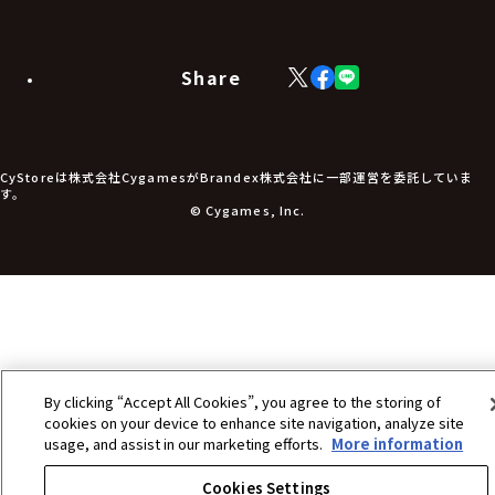
カードスリーブ・カード収納ケース
ラバーマット・マウスパッド
モバイルグッズ
生活雑貨
Share
X
Facebook
LINE
食品・飲料品
(Twitter)
食器
食玩
アパレル衣類
アパレル小物
CyStoreは株式会社CygamesがBrandex株式会社に一部運営を委託していま
アクセサリー
す。
文具
© Cygames, Inc.
書籍
コミック・小説
その他グッズ
チケット
By clicking “Accept All Cookies”, you agree to the storing of
cookies on your device to enhance site navigation, analyze site
usage, and assist in our marketing efforts.
More information
Cookies Settings