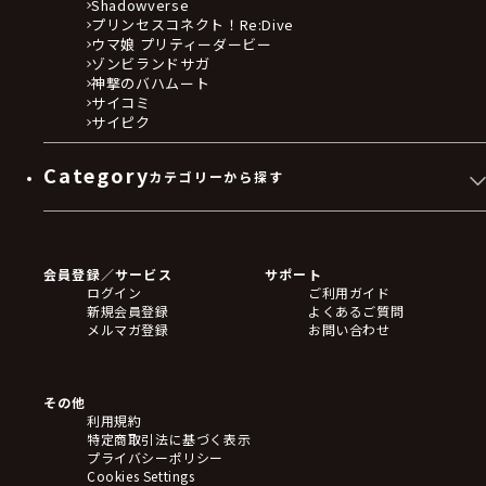
Shadowverse
プリンセスコネクト！Re:Dive
ウマ娘 プリティーダービー
ゾンビランドサガ
神撃のバハムート
サイコミ
サイピク
Category
カテゴリーから探す
ゲームソフト
Blu-ray・DVD
CD
会員登録／サービス
サポート
フィギュア
ログイン
ご利用ガイド
アクリルスタンド
新規会員登録
よくあるご質問
バッジ
メルマガ登録
お問い合わせ
キーホルダー・ストラップ
クリアファイル
ぬいぐるみ
アートボード
その他
ステッカー・シール・カード
利用規約
タペストリー・ポスター
特定商取引法に基づく表示
アームサポーター
プライバシーポリシー
ブレードホルダー
Cookies Settings