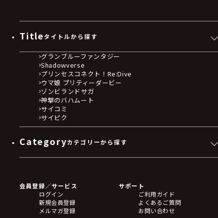
Title
タイトルから探す
グランブルーファンタジー
Shadowverse
プリンセスコネクト！Re:Dive
ウマ娘 プリティーダービー
ゾンビランドサガ
神撃のバハムート
サイコミ
サイピク
Category
カテゴリーから探す
ゲームソフト
Blu-ray・DVD
CD
会員登録／サービス
サポート
フィギュア
ログイン
ご利用ガイド
アクリルスタンド
新規会員登録
よくあるご質問
バッジ
メルマガ登録
お問い合わせ
キーホルダー・ストラップ