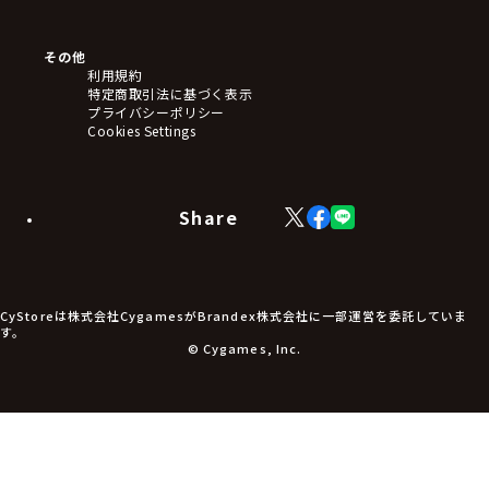
クリアファイル
ぬいぐるみ
アートボード
その他
ステッカー・シール・カード
利用規約
タペストリー・ポスター
特定商取引法に基づく表示
アームサポーター
プライバシーポリシー
ブレードホルダー
Cookies Settings
カードスリーブ・カード収納ケース
ラバーマット・マウスパッド
モバイルグッズ
生活雑貨
Share
X
Facebook
LINE
食品・飲料品
(Twitter)
食器
食玩
アパレル衣類
アパレル小物
CyStoreは株式会社CygamesがBrandex株式会社に一部運営を委託していま
アクセサリー
す。
文具
© Cygames, Inc.
書籍
コミック・小説
その他グッズ
チケット