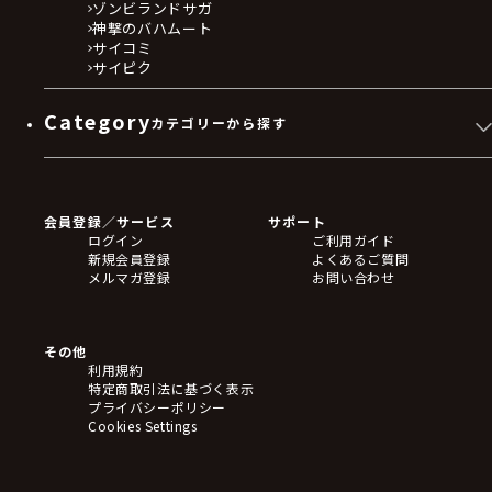
ゾンビランドサガ
神撃のバハムート
サイコミ
サイピク
Category
カテゴリーから探す
ゲームソフト
Blu-ray・DVD
CD
会員登録／サービス
サポート
フィギュア
ログイン
ご利用ガイド
アクリルスタンド
新規会員登録
よくあるご質問
バッジ
メルマガ登録
お問い合わせ
キーホルダー・ストラップ
クリアファイル
ぬいぐるみ
アートボード
その他
ステッカー・シール・カード
利用規約
タペストリー・ポスター
特定商取引法に基づく表示
アームサポーター
プライバシーポリシー
ブレードホルダー
Cookies Settings
カードスリーブ・カード収納ケース
ラバーマット・マウスパッド
モバイルグッズ