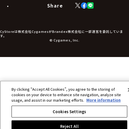
生活雑貨
Share
X
Facebook
LINE
食品・飲料品
(Twitter)
食器
食玩
アパレル衣類
アパレル小物
CyStoreは株式会社CygamesがBrandex株式会社に一部運営を委託していま
アクセサリー
す。
文具
© Cygames, Inc.
書籍
コミック・小説
その他グッズ
チケット
By clicking “Accept All Cookies”, you agree to the storing of
cookies on your device to enhance site navigation, analyze site
usage, and assist in our marketing efforts.
More information
Cookies Settings
Reject All