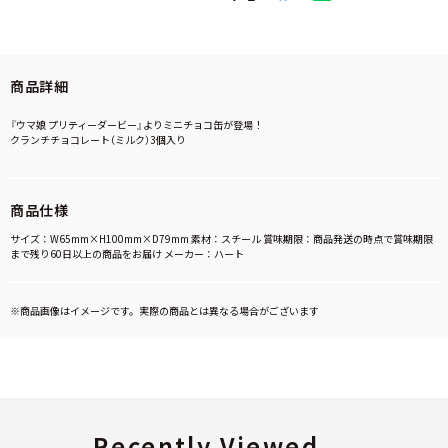
商品詳細
『ウマ娘 プリティーダービー』よりミニチョコ缶が登場！
クランチチョコレート（ミルク）3個入り
商品仕様
サイズ：W65mm×H100mm×D79mm 素材：スチール 賞味期限：商品発送の時点で賞味期限
まで残り60日以上の商品をお届け メーカー：ハート
※商品画像はイメージです。実際の商品とは異なる場合がございます
Recently Viewed