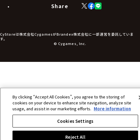
生活雑貨
Share
X
Facebook
LINE
食品・飲料品
(Twitter)
食器
食玩
アパレル衣類
アパレル小物
CyStoreは株式会社CygamesがBrandex株式会社に一部運営を委託していま
アクセサリー
す。
文具
© Cygames, Inc.
書籍
コミック・小説
その他グッズ
チケット
By clicking “Accept All Cookies”, you agree to the storing of
cookies on your device to enhance site navigation, analyze site
usage, and assist in our marketing efforts.
More information
Cookies Settings
Reject All