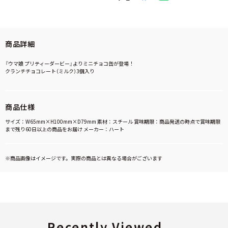
商品詳細
『ウマ娘 プリティーダービー』よりミニチョコ缶が登場！
クランチチョコレート（ミルク）3個入り
商品仕様
サイズ：W65mm×H100mm×D79mm 素材：スチール 賞味期限：商品発送の時点で賞味期限
まで残り60日以上の商品をお届け メーカー：ハート
※商品画像はイメージです。実際の商品とは異なる場合がございます
Recently Viewed