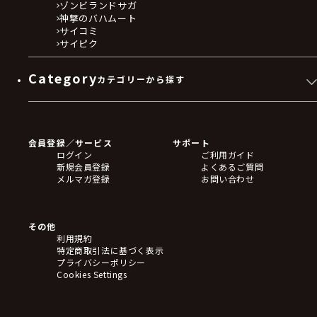
ゾンビランドサガ
神撃のバハムート
サイコミ
サイピク
Category
カテゴリーから探す
ゲームソフト
Blu-ray・DVD
CD
会員登録／サービス
サポート
フィギュア
ログイン
ご利用ガイド
アクリルスタンド
新規会員登録
よくあるご質問
バッジ
メルマガ登録
お問い合わせ
キーホルダー・ストラップ
クリアファイル
ぬいぐるみ
アートボード
その他
ステッカー・シール・カード
利用規約
タペストリー・ポスター
特定商取引法に基づく表示
アームサポーター
プライバシーポリシー
ブレードホルダー
Cookies Settings
カードスリーブ・カード収納ケース
ラバーマット・マウスパッド
モバイルグッズ