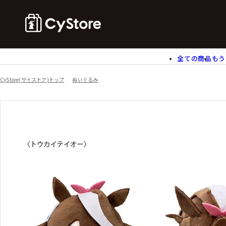
全ての商品
もう
ゲームソフト
B
CyStore(サイストア)トップ
ぬいぐるみ
アクリルスタンド
バ
ぬいぐるみ
ア
アームサポーター
ブ
モバイルグッズ
生
食玩
ア
文具
書
チケット