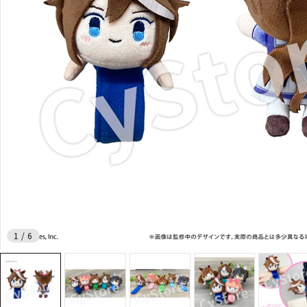
1
/
6