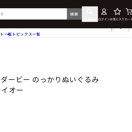
検索
詳細検索
ログイン
お気に入り
カー
ント一覧
トピックス一覧
フィギュア
クリアファイル
タペストリー・ポスター
ス
ラバーマット・マウスパッド
食器
ーダービー のっかりぬいぐるみ
アクセサリー
テイオー
その他グッズ