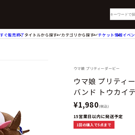
すぐ販売終了
タイトルから探す
カテゴリから探す
チケット情報
イベ
lu-ray・DVD
CD
ッジ
キーホルダー・ストラップ
ートボード
ステッカー・シール・カード
レードホルダー
カードスリーブ・カード収納ケー
ウマ娘 プリティーダービー
活雑貨
食品・飲料品
ウマ娘 プリティ
パレル衣類
アパレル小物
バンド トウカイ
籍
コミック・小説
¥1,980
(税込)
15営業日以内に発送予定
1回の購入で5点まで