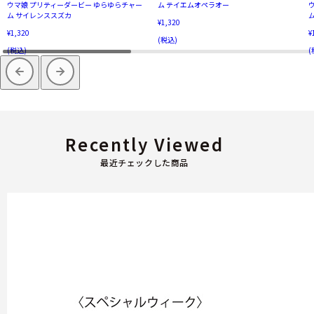
ウマ娘 プリティーダービー ゆらゆらチャー
ム テイエムオペラオー
ム サイレンススズカ
¥1,320
¥1,320
¥
(税込)
(税込)
(
Recently Viewed
最近チェックした商品