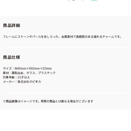
商品詳細
フレームにストーンやパールをあしらった、金属素材で高級感のある揺れるチャームです。
商品仕様
サイズ：W40mm×H63mm×D3mm
素材：亜鉛合金、ガラス、プラスチック
対象年齢：15才以上
メーカー：株式会社タピオカ
※商品画像はイメージです。実際の商品とは異なる場合がございます