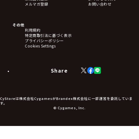
バッジ
メルマガ登録
お問い合わせ
キーホルダー・ストラップ
クリアファイル
ぬいぐるみ
アートボード
その他
ステッカー・シール・カード
利用規約
タペストリー・ポスター
特定商取引法に基づく表示
アームサポーター
プライバシーポリシー
ブレードホルダー
Cookies Settings
カードスリーブ・カード収納ケース
ラバーマット・マウスパッド
モバイルグッズ
生活雑貨
Share
X
Facebook
LINE
食品・飲料品
(Twitter)
食器
食玩
アパレル衣類
アパレル小物
CyStoreは株式会社CygamesがBrandex株式会社に一部運営を委託していま
アクセサリー
す。
文具
© Cygames, Inc.
書籍
コミック・小説
その他グッズ
チケット