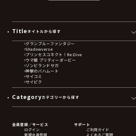
Title
タイトルから探す
グランブルーファンタジー
Shadowverse
プリンセスコネクト！Re:Dive
ウマ娘 プリティーダービー
ゾンビランドサガ
神撃のバハムート
サイコミ
サイピク
Category
カテゴリーから探す
ゲームソフト
Blu-ray・DVD
CD
会員登録／サービス
サポート
フィギュア
ログイン
ご利用ガイド
アクリルスタンド
新規会員登録
よくあるご質問