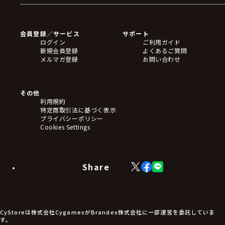
ゲームソフト
Blu-ray・DVD
CD
会員登録／サービス
サポート
フィギュア
ログイン
ご利用ガイド
アクリルスタンド
新規会員登録
よくあるご質問
バッジ
メルマガ登録
お問い合わせ
キーホルダー・ストラップ
クリアファイル
ぬいぐるみ
アートボード
その他
ステッカー・シール・カード
利用規約
タペストリー・ポスター
特定商取引法に基づく表示
アームサポーター
プライバシーポリシー
ブレードホルダー
Cookies Settings
カードスリーブ・カード収納ケース
ラバーマット・マウスパッド
モバイルグッズ
生活雑貨
Share
X
Facebook
LINE
食品・飲料品
(Twitter)
食器
食玩
アパレル衣類
アパレル小物
CyStoreは株式会社CygamesがBrandex株式会社に一部運営を委託していま
アクセサリー
す。