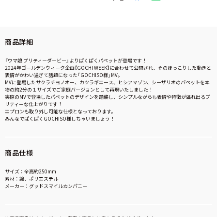
商品詳細
『ウマ娘 プリティーダービー』よりぱくぱくパペットが登場です！
2024年ゴールデンウィーク企画【GOCHI WEEK】に合わせて公開され、そのほっこりした動きと
表情がかわい過ぎて話題になった「GOCHISO様」MV。
MVに登場したサクラチヨノオー、カツラギエース、ヒシアマゾン、シーザリオのパペットを本
物の約2分の１サイズでご家庭バージョンとして再現いたしました！
実際のMVで登場したパペットのデザインを踏襲し、シンプルながらも表情や特徴が溢れ出るプ
リティーな仕上がりです！
エプロンも取り外し可能な仕様となっております。
みんなでぱくぱくGOCHISO様しちゃいましょう！
商品仕様
サイズ：全高約250mm
素材：綿、ポリエステル
メーカー：グッドスマイルカンパニー