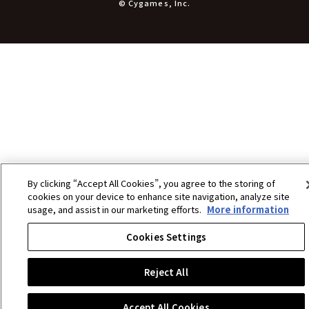
文具
© Cygames, Inc.
書籍
コミック・小説
その他グッズ
チケット
By clicking “Accept All Cookies”, you agree to the storing of
cookies on your device to enhance site navigation, analyze site
usage, and assist in our marketing efforts.
More information
Cookies Settings
Reject All
Accept All Cookies