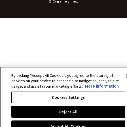
文具
© Cygames, Inc.
書籍
コミック・小説
その他グッズ
チケット
By clicking “Accept All Cookies”, you agree to the storing of
cookies on your device to enhance site navigation, analyze site
usage, and assist in our marketing efforts.
More information
Cookies Settings
Reject All
Accept All Cookies