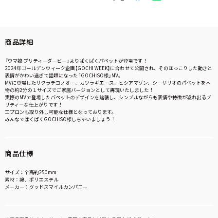
商品詳細
『ウマ娘 プリティーダービー』よりぱくぱくパペットが登場です！
2024年ゴールデンウィーク企画【GOCHI WEEK】に合わせて公開され、そのほっこりした動きと
表情がかわい過ぎて話題になった「GOCHISO様」MV。
MVに登場したサクラチヨノオー、カツラギエース、ヒシアマゾン、シーザリオのパペットを本
物の約2分の１サイズでご家庭バージョンとして再現いたしました！
実際のMVで登場したパペットのデザインを踏襲し、シンプルながらも表情や特徴が溢れ出るプ
リティーな仕上がりです！
エプロンも取り外し可能な仕様となっております。
みんなでぱくぱくGOCHISO様しちゃいましょう！
商品仕様
サイズ：全高約250mm
素材：綿、ポリエステル
メーカー：グッドスマイルカンパニー