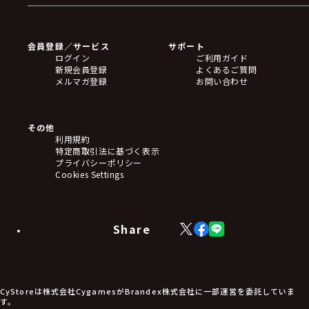
ゲームソフト
Blu-ray・DVD
CD
会員登録／サービス
サポート
フィギュア
ログイン
ご利用ガイド
アクリルスタンド
新規会員登録
よくあるご質問
バッジ
メルマガ登録
お問い合わせ
キーホルダー・ストラップ
クリアファイル
ぬいぐるみ
アートボード
その他
ステッカー・シール・カード
利用規約
タペストリー・ポスター
特定商取引法に基づく表示
アームサポーター
プライバシーポリシー
ブレードホルダー
Cookies Settings
カードスリーブ・カード収納ケース
ラバーマット・マウスパッド
モバイルグッズ
生活雑貨
Share
X
Facebook
LINE
食品・飲料品
(Twitter)
食器
食玩
アパレル衣類
アパレル小物
CyStoreは株式会社CygamesがBrandex株式会社に一部運営を委託していま
アクセサリー
す。