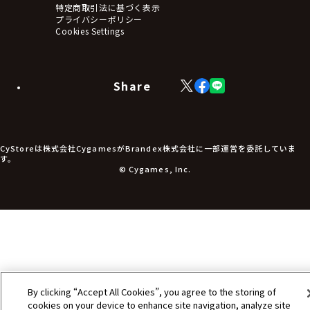
タペストリー・ポスター
特定商取引法に基づく表示
アームサポーター
プライバシーポリシー
ブレードホルダー
Cookies Settings
カードスリーブ・カード収納ケース
ラバーマット・マウスパッド
モバイルグッズ
生活雑貨
Share
X
Facebook
LINE
食品・飲料品
(Twitter)
食器
食玩
アパレル衣類
アパレル小物
CyStoreは株式会社CygamesがBrandex株式会社に一部運営を委託していま
アクセサリー
す。
文具
© Cygames, Inc.
書籍
コミック・小説
その他グッズ
チケット
By clicking “Accept All Cookies”, you agree to the storing of
cookies on your device to enhance site navigation, analyze site