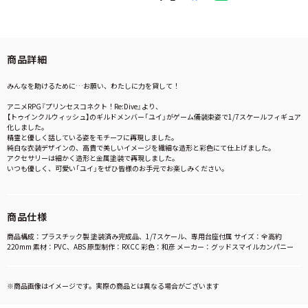
商品詳細
みんなを助けるために…お願い、わたしに力を貸して！
アニメRPG『プリンセスコネクト！Re:Dive』より、
【トゥインクルウィッシュ】のギルドメンバー「ユイ」がゲーム儀装束姿で1/7スケールフィギュア
化しました。
精霊と優しく話している姿をモチーフに再現しました。
純白な衣装デザインの、高貴で美しいイメージを繊細な造形と彩色にて仕上げました。
アクセサリーは細かく造形と金属塗装で再現しました。
いつも優しく、可愛い「ユイ」をぜひ皆様のお手元でお楽しみください。
商品仕様
商品構成：プラスチック製 塗装済み完成品、1/7スケール、専用台座付属 サイズ：全高約
220mm 素材：PVC、ABS 原型制作：RXCC 彩色：和彦 メーカー：グッドスマイルカンパニー
※商品画像はイメージです。実際の商品とは異なる場合がございます