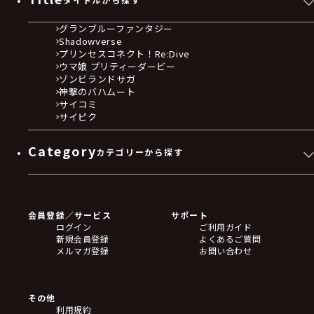
グランブルーファンタジー
Shadowverse
プリンセスコネクト！Re:Dive
ウマ娘 プリティーダービー
ゾンビランドサガ
神撃のバハムート
サイコミ
サイピク
Category
カテゴリーから探す
ゲームソフト
Blu-ray・DVD
CD
会員登録／サービス
サポート
フィギュア
ログイン
ご利用ガイド
アクリルスタンド
新規会員登録
よくあるご質問
バッジ
メルマガ登録
お問い合わせ
キーホルダー・ストラップ
クリアファイル
ぬいぐるみ
アートボード
その他
ステッカー・シール・カード
利用規約