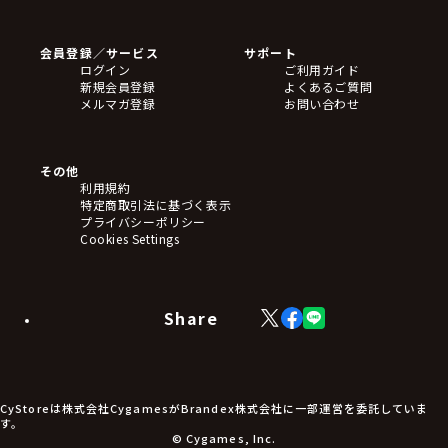
ゲームソフト
Blu-ray・DVD
CD
会員登録／サービス
サポート
フィギュア
ログイン
ご利用ガイド
アクリルスタンド
新規会員登録
よくあるご質問
バッジ
メルマガ登録
お問い合わせ
キーホルダー・ストラップ
クリアファイル
ぬいぐるみ
アートボード
その他
ステッカー・シール・カード
利用規約
タペストリー・ポスター
特定商取引法に基づく表示
アームサポーター
プライバシーポリシー
ブレードホルダー
Cookies Settings
カードスリーブ・カード収納ケース
ラバーマット・マウスパッド
モバイルグッズ
生活雑貨
Share
X
Facebook
LINE
食品・飲料品
(Twitter)
食器
食玩
アパレル衣類
アパレル小物
CyStoreは株式会社CygamesがBrandex株式会社に一部運営を委託していま
アクセサリー
す。
文具
© Cygames, Inc.