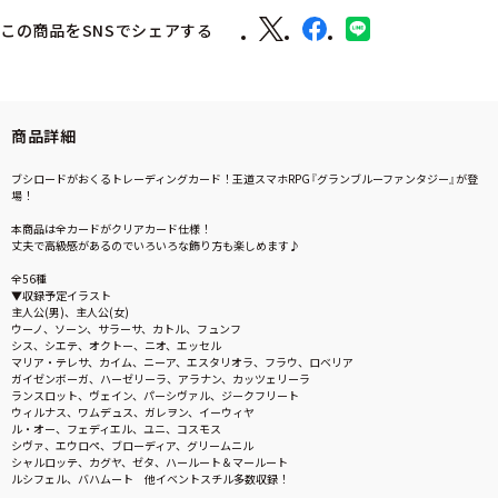
この商品をSNSでシェアする
商品詳細
ブシロードがおくるトレーディングカード！王道スマホRPG『グランブルーファンタジー』が登
場！
本商品は全カードがクリアカード仕様！
丈夫で高級感があるのでいろいろな飾り方も楽しめます♪
全56種
▼収録予定イラスト
主人公(男)、主人公(女)
ウーノ、ソーン、サラーサ、カトル、フュンフ
シス、シエテ、オクトー、ニオ、エッセル
マリア・テレサ、カイム、ニーア、エスタリオラ、フラウ、ロベリア
ガイゼンボーガ、ハーゼリーラ、アラナン、カッツェリーラ
ランスロット、ヴェイン、パーシヴァル、ジークフリート
ウィルナス、ワムデュス、ガレヲン、イーウィヤ
ル・オー、フェディエル、ユニ、コスモス
シヴァ、エウロペ、ブローディア、グリームニル
シャルロッテ、カグヤ、ゼタ、ハールート＆マールート
ルシフェル、バハムート 他イベントスチル多数収録！