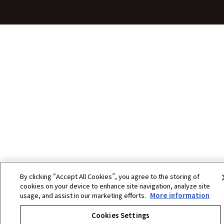
書籍
コミック・小説
その他グッズ
チケット
By clicking “Accept All Cookies”, you agree to the storing of
cookies on your device to enhance site navigation, analyze site
usage, and assist in our marketing efforts.
More information
Cookies Settings