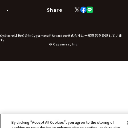
モバイルグッズ
生活雑貨
Share
X
Facebook
LINE
食品・飲料品
(Twitter)
食器
食玩
アパレル衣類
アパレル小物
CyStoreは株式会社CygamesがBrandex株式会社に一部運営を委託していま
アクセサリー
す。
文具
© Cygames, Inc.
書籍
コミック・小説
その他グッズ
チケット
By clicking “Accept All Cookies”, you agree to the storing of
cookies on your device to enhance site navigation, analyze site