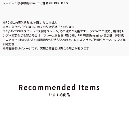
メーカー：執事眼鏡eyemirror/株式会社DUO RING
※「CyStore購入特典」は付属いたしません
※数に限りがございます。無くなり次第終了となります
※CyStoreでは「ダミーレンズ付きフレーム」のご注文が可能です。CyStoreでご注文し度付きレ
ンズへ変更をご希望の場合は、フレームをお受け取り後、「執事眼鏡eyemirror実店舗、姉妹店
アニメガネ」またはお近くの眼鏡店へお持ち込みの上、レンズ交換をご依頼ください。レンズ代
別途有償
※商品画像はイメージです。実際の商品とは異なる場合があります
Recommended Items
おすすめ商品