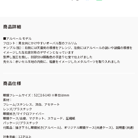
商品詳細
■アルベール モデル
フロント：男女共にかけやすいオーバル型のフルリム
テンプル（弦）：右側には天雷剣の模様をアレンジ、左側にはアルベールの装いや装備の模様を
イメージした左右非対称のデザインとなっています
型押し加工を施し、凹部分は臙脂色の手塗り七宝で仕上げました
先セル：赤いセル生地の内側に、稲妻をイメージしたメタルパーツを取り入れました
商品仕様
眼鏡フレームサイズ：52□16-140 ※単位はmm
素材：
フレーム/ステンレス、洋白、アセテート
レンズ/プラスチック
眼鏡拭き/マイクロファイバー
眼鏡ケース/合皮、マグネット、スウェード、圧縮紙
パッケージ/プラスチック
付属品：描き下ろし眼鏡拭き(アルベール)、オリジナル眼鏡ケース(共通ケース)、説明書（共通）
対象年齢：12才以上