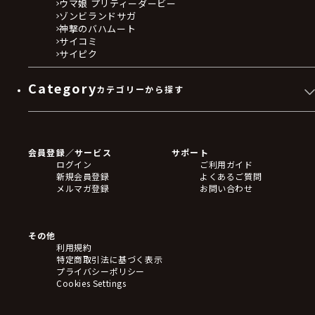
ウマ娘 プリティーダービー
ゾンビランドサガ
神撃のバハムート
サイコミ
サイピク
Category
カテゴリーから探す
ゲームソフト
Blu-ray・DVD
CD
会員登録／サービス
サポート
フィギュア
ログイン
ご利用ガイド
アクリルスタンド
新規会員登録
よくあるご質問
バッジ
メルマガ登録
お問い合わせ
キーホルダー・ストラップ
クリアファイル
ぬいぐるみ
アートボード
その他
ステッカー・シール・カード
利用規約
タペストリー・ポスター
特定商取引法に基づく表示
アームサポーター
プライバシーポリシー
ブレードホルダー
Cookies Settings
カードスリーブ・カード収納ケース
ラバーマット・マウスパッド