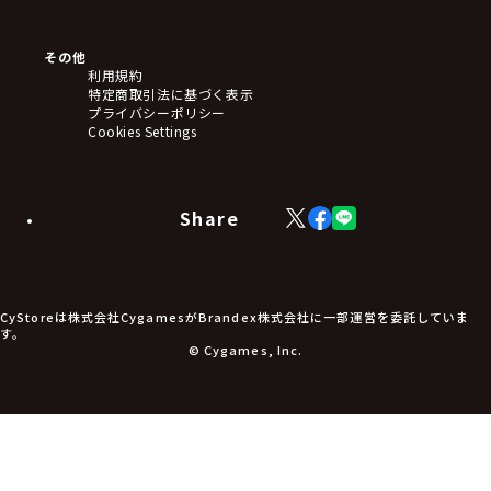
クリアファイル
ぬいぐるみ
アートボード
その他
ステッカー・シール・カード
利用規約
タペストリー・ポスター
特定商取引法に基づく表示
アームサポーター
プライバシーポリシー
ブレードホルダー
Cookies Settings
カードスリーブ・カード収納ケース
ラバーマット・マウスパッド
モバイルグッズ
生活雑貨
Share
X
Facebook
LINE
食品・飲料品
(Twitter)
食器
食玩
アパレル衣類
アパレル小物
CyStoreは株式会社CygamesがBrandex株式会社に一部運営を委託していま
アクセサリー
す。
文具
© Cygames, Inc.
書籍
コミック・小説
その他グッズ
チケット