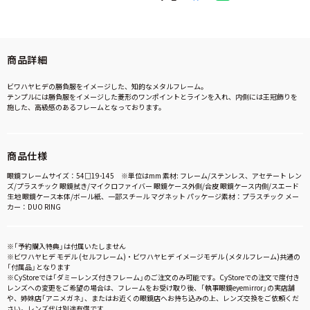
商品詳細
ビワハヤヒデの勝負服をイメージした、知的なメタルフレーム。
テンプルには勝負服をイメージした菱形のワンポイントとラインを入れ、内側には王冠飾りを
施した、高級感のあるフレームとなっております。
商品仕様
眼鏡フレームサイズ：54□19-145 ※単位はmm 素材: フレーム/ステンレス、アセテート レン
ズ/プラスチック 眼鏡拭き/マイクロファイバー 眼鏡ケース外側/合皮 眼鏡ケース内側/スエード
生地 眼鏡ケース本体/ボール紙、一部スチール マグネット パッケージ素材：プラスチック メー
カー：DUO RING
※「予約購入特典」は付属いたしません
※ビワハヤヒデ モデル (セルフレーム)・ビワハヤヒデ イメージモデル (メタルフレーム)共通の
「付属品」となります
※CyStoreでは「ダミーレンズ付きフレーム」のご注文のみ可能です。CyStoreでの注文で度付き
レンズへの変更をご希望の場合は、フレームをお受け取り後、「執事眼鏡eyemirror」の実店舗
や、姉妹店「アニメガネ」、またはお近くの眼鏡店へお持ち込みの上、レンズ交換をご依頼くだ
さい。レンズ代は別途有償です