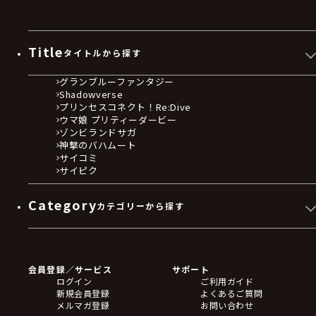
Title
タイトルから探す
グランブルーファンタジー
Shadowverse
プリンセスコネクト！Re:Dive
ウマ娘 プリティーダービー
ゾンビランドサガ
神撃のバハムート
サイコミ
サイピク
Category
カテゴリーから探す
ゲームソフト
Blu-ray・DVD
CD
会員登録／サービス
サポート
フィギュア
ログイン
ご利用ガイド
アクリルスタンド
新規会員登録
よくあるご質問
バッジ
メルマガ登録
お問い合わせ
キーホルダー・ストラップ