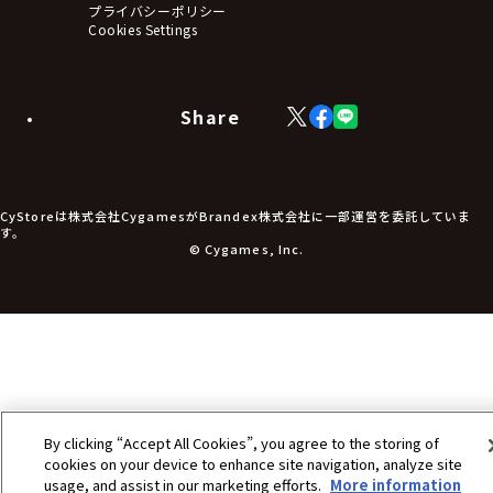
アームサポーター
プライバシーポリシー
ブレードホルダー
Cookies Settings
カードスリーブ・カード収納ケース
ラバーマット・マウスパッド
モバイルグッズ
生活雑貨
Share
X
Facebook
LINE
食品・飲料品
(Twitter)
食器
食玩
アパレル衣類
アパレル小物
CyStoreは株式会社CygamesがBrandex株式会社に一部運営を委託していま
アクセサリー
す。
文具
© Cygames, Inc.
書籍
コミック・小説
その他グッズ
チケット
By clicking “Accept All Cookies”, you agree to the storing of
cookies on your device to enhance site navigation, analyze site
usage, and assist in our marketing efforts.
More information