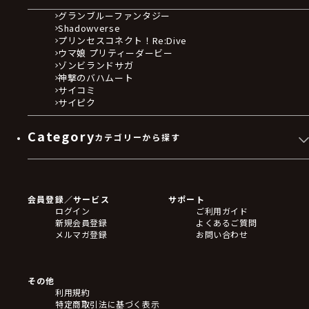
グランブルーファンタジー
Shadowverse
プリンセスコネクト！Re:Dive
ウマ娘 プリティーダービー
ゾンビランドサガ
神撃のバハムート
サイコミ
サイピク
Category
カテゴリーから探す
ゲームソフト
Blu-ray・DVD
CD
会員登録／サービス
サポート
フィギュア
ログイン
ご利用ガイド
アクリルスタンド
新規会員登録
よくあるご質問
バッジ
メルマガ登録
お問い合わせ
キーホルダー・ストラップ
クリアファイル
ぬいぐるみ
アートボード
その他
ステッカー・シール・カード
利用規約
タペストリー・ポスター
特定商取引法に基づく表示