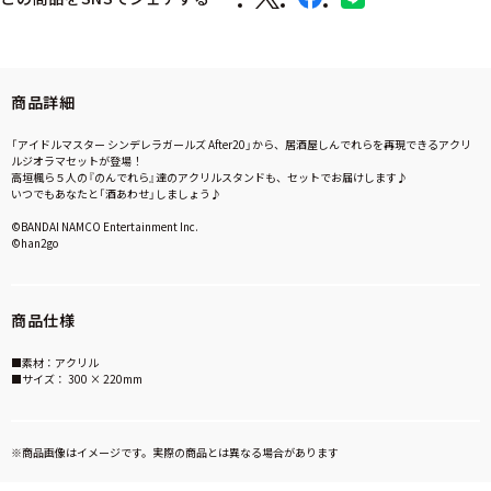
商品詳細
「アイドルマスター シンデレラガールズ After20」から、居酒屋しんでれらを再現できるアクリ
ルジオラマセットが登場！
高垣楓ら５人の『のんでれら』達のアクリルスタンドも、セットでお届けします♪
いつでもあなたと「酒あわせ」しましょう♪
©BANDAI NAMCO Entertainment Inc.
©han2go
商品仕様
■素材：アクリル
■サイズ： 300 × 220mm
※商品画像はイメージです。実際の商品とは異なる場合があります