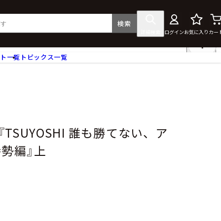
検索
詳細検索
ログイン
お気に入り
カー
ント一覧
トピックス一覧
フィギュア
クリアファイル
タペストリー・ポスター
ス
ラバーマット・マウスパッド
食器
】『TSUYOSHI 誰も勝てない、ア
アクセサリー
拳勢編』上
その他グッズ