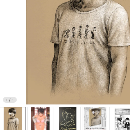
1
/
9