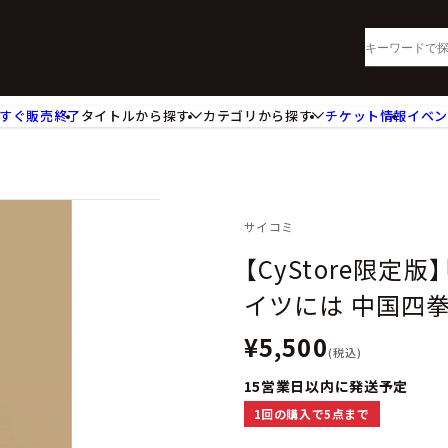
すぐ販売終了
タイトルから探す
カテゴリから探す
チケット情報
イベ
lu-ray・DVD
CD
ッジ
キーホルダー・ストラップ
ートボード
ステッカー・シール・カード
レードホルダー
カードスリーブ・カード収納ケー
サイコミ
活雑貨
食品・飲料品
【CyStore限定版
パレル衣類
アパレル小物
イツには 中国四
籍
コミック・小説
¥5,500
(税込)
15営業日以内に発送予定
1回の購入で5点まで