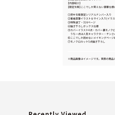
【内容紹介】
【限定生産】ここでしか買えない豪華仕様
①完全生産限定シリアルナンバー入り
②著者直筆イラスト＆サイン入り(イラス
③特殊装丁・316ページ
④描き下ろしボックス仕様
⑤カバーイラスト4点・カバー裏モノク
うち一点は人気キャラクター・チンさ
⑥ここでしか読めないメイキングページ
⑦モノクロカット5点描き下ろし
※商品画像はイメージです。実際の商品
Recently Viewed