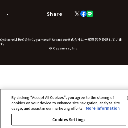
ラバーマット・マウスパッド
モバイルグッズ
生活雑貨
Share
X
Facebook
LINE
食品・飲料品
(Twitter)
食器
食玩
アパレル衣類
アパレル小物
CyStoreは株式会社CygamesがBrandex株式会社に一部運営を委託していま
アクセサリー
す。
文具
© Cygames, Inc.
書籍
コミック・小説
その他グッズ
チケット
By clicking “Accept All Cookies”, you agree to the storing of
cookies on your device to enhance site navigation, analyze site
usage, and assist in our marketing efforts.
More information
Cookies Settings