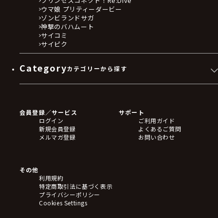
プリンセスコネクト！Re:Dive
ウマ娘 プリティーダービー
ゾンビランドサガ
神撃のバハムート
サイコミ
サイピク
Category
カテゴリーから探す
ゲームソフト
Blu-ray・DVD
CD
会員登録／サービス
サポート
フィギュア
ログイン
ご利用ガイド
アクリルスタンド
新規会員登録
よくあるご質問
バッジ
メルマガ登録
お問い合わせ
キーホルダー・ストラップ
クリアファイル
ぬいぐるみ
アートボード
その他
ステッカー・シール・カード
利用規約
タペストリー・ポスター
特定商取引法に基づく表示
アームサポーター
プライバシーポリシー
ブレードホルダー
Cookies Settings
カードスリーブ・カード収納ケース