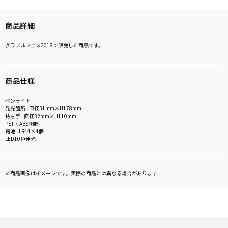
商品詳細
グラブルフェス2018で販売した商品です。
商品仕様
ペンライト
発光箇所 : 直径31mm×H178mm
持ち手 : 直径32mm×H110mm
PET・ABS樹脂
電池 : LR44×4個
LED10色発光
※商品画像はイメージです。実際の商品とは異なる場合があります