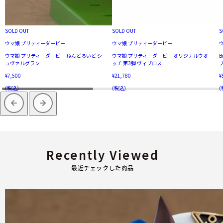
SOLD OUT
SOLD OUT
S
ウマ娘 プリティーダービー
ウマ娘 プリティーダービー
ウマ娘 プリティーダービー ねんどろいど シ
ウマ娘 プリティーダービー オリジナルウオ
B
ュヴァルグラン
ッチ 第3弾 ヴィブロス
¥7,500
¥21,780
¥
(税込)
(税込)
(
Recently Viewed
最近チェックした商品