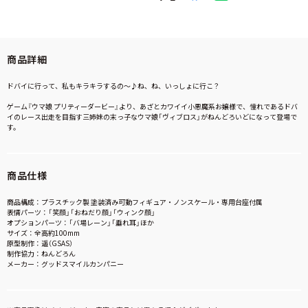
商品詳細
ドバイに行って、私もキラキラするの〜♪ね、ね、いっしょに行こ？
ゲーム『ウマ娘 プリティーダービー』より、あざとカワイイ小悪魔系お嬢様で、憧れであるドバ
イのレース出走を目指す三姉妹の末っ子なウマ娘「ヴィブロス」がねんどろいどになって登場で
す。
商品仕様
商品構成：プラスチック製 塗装済み可動フィギュア・ノンスケール・専用台座付属
表情パーツ：「笑顔」「おねだり顔」「ウィンク顔」
オプションパーツ：「バ場レーン」「垂れ耳」ほか
サイズ：全高約100mm
原型制作：遥（GSAS）
制作協力：ねんどろん
メーカー：グッドスマイルカンパニー