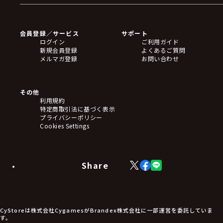
ゲームソフト
Blu-ray・DVD
CD
会員登録／サービス
サポート
フィギュア
ログイン
ご利用ガイド
アクリルスタンド
新規会員登録
よくあるご質問
バッジ
メルマガ登録
お問い合わせ
キーホルダー・ストラップ
クリアファイル
ぬいぐるみ
アートボード
その他
ステッカー・シール・カード
利用規約
タペストリー・ポスター
特定商取引法に基づく表示
アームサポーター
プライバシーポリシー
ブレードホルダー
Cookies Settings
カードスリーブ・カード収納ケース
ラバーマット・マウスパッド
モバイルグッズ
生活雑貨
Share
X
Facebook
LINE
食品・飲料品
(Twitter)
食器
食玩
アパレル衣類
アパレル小物
CyStoreは株式会社CygamesがBrandex株式会社に一部運営を委託していま
アクセサリー
す。