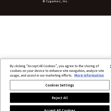
文具
© Cygames, Inc.
書籍
コミック・小説
その他グッズ
チケット
By clicking “Accept All Cookies”, you agree to the storing of
cookies on your device to enhance site navigation, analyze site
usage, and assist in our marketing efforts.
More information
Cookies Settings
Reject All
Accept All Cookies