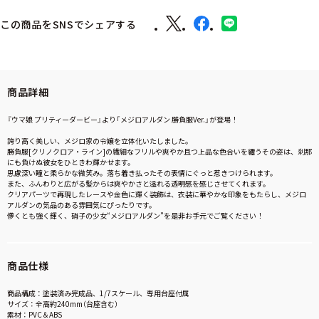
この商品をSNSでシェアする
商品詳細
『ウマ娘 プリティーダービー』より「メジロアルダン 勝負服Ver.」が登場！
誇り高く美しい、メジロ家の令嬢を立体化いたしました。
勝負服[クリノクロア・ライン]の繊細なフリルや爽やか且つ上品な色合いを纏うその姿は、刹那
にも負けぬ彼女をひときわ輝かせます。
思慮深い瞳と柔らかな微笑み。落ち着き払ったその表情にぐっと惹きつけられます。
また、ふんわりと広がる髪からは爽やかさと溢れる透明感を感じさせてくれます。
クリアパーツで再現したレースや金色に輝く装飾は、衣装に華やかな印象をもたらし、メジロ
アルダンの気品のある雰囲気にぴったりです。
儚くとも強く輝く、硝子の少女“メジロアルダン”を是非お手元でご覧ください！
商品仕様
商品構成：塗装済み完成品、1/7スケール、専用台座付属
サイズ：全高約240mm（台座含む）
素材：PVC＆ABS