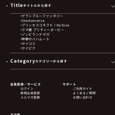
Title
タイトルから探す
グランブルーファンタジー
Shadowverse
プリンセスコネクト！Re:Dive
ウマ娘 プリティーダービー
ゾンビランドサガ
神撃のバハムート
サイコミ
サイピク
Category
カテゴリーから探す
ゲームソフト
Blu-ray・DVD
CD
会員登録／サービス
サポート
フィギュア
ログイン
ご利用ガイド
アクリルスタンド
新規会員登録
よくあるご質問
バッジ
メルマガ登録
お問い合わせ
キーホルダー・ストラップ
クリアファイル
ぬいぐるみ
アートボード
その他