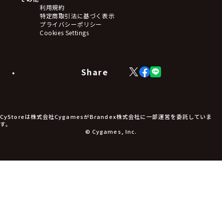
ステッカー・シール・カード
利用規約
タペストリー・ポスター
特定商取引法に基づく表示
アームサポーター
プライバシーポリシー
ブレードホルダー
Cookies Settings
カードスリーブ・カード収納ケース
ラバーマット・マウスパッド
モバイルグッズ
生活雑貨
Share
X
Facebook
LINE
食品・飲料品
(Twitter)
食器
食玩
アパレル衣類
アパレル小物
CyStoreは株式会社CygamesがBrandex株式会社に一部運営を委託していま
アクセサリー
す。
文具
© Cygames, Inc.
書籍
コミック・小説
その他グッズ
チケット