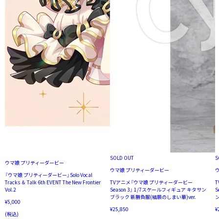
SOLD OUT
S
ウマ娘 プリティーダービー
ウマ娘 プリティーダービー
『ウマ娘 プリティーダービー』Solo Vocal
Tracks ＆ Talk 6th EVENT The New Frontier
TVアニメ『ウマ娘 プリティーダービー
Vol.2
Season 3』 1/7スケールフィギュア キタサン
S
ブラック 新勝負服(結願のしまい華)ver.
¥5,000
¥25,850
¥
(税込)