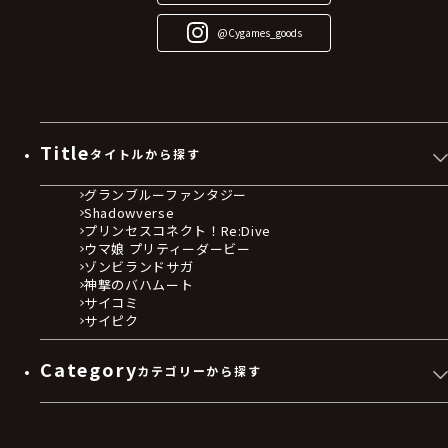
@Cygames_goods
Title
タイトルから探す
グランブルーファンタジー
Shadowverse
プリンセスコネクト！Re:Dive
ウマ娘 プリティーダービー
ゾンビランドサガ
神撃のバハムート
サイコミ
サイピク
Category
カテゴリーから探す
ゲームソフト
Blu-ray・DVD
CD