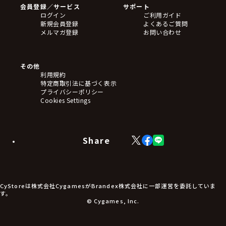
会員登録／サービス
サポート
フィギュア
ログイン
ご利用ガイド
アクリルスタンド
新規会員登録
よくあるご質問
バッジ
メルマガ登録
お問い合わせ
キーホルダー・ストラップ
クリアファイル
ぬいぐるみ
アートボード
その他
ステッカー・シール・カード
利用規約
タペストリー・ポスター
特定商取引法に基づく表示
アームサポーター
プライバシーポリシー
ブレードホルダー
Cookies Settings
カードスリーブ・カード収納ケース
ラバーマット・マウスパッド
モバイルグッズ
生活雑貨
Share
X
Facebook
LINE
食品・飲料品
(Twitter)
食器
食玩
アパレル衣類
アパレル小物
CyStoreは株式会社CygamesがBrandex株式会社に一部運営を委託していま
アクセサリー
す。
文具
© Cygames, Inc.
書籍
コミック・小説