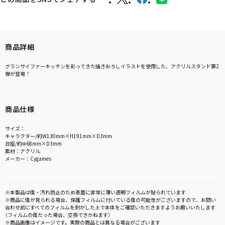
商品詳細
グランサイファーキッチンを彩ってきた描きおろしイラストを使用した、アクリルスタンド第2
弾が登場！
商品仕様
サイズ：
キャラクター/約W130mm×H191mm×D3mm
台座/約Φ68mm×D3mm
素材：アクリル
メーカー：Cygames
※本製品は傷・汚れ防止のため表面に非常に薄い透明フィルムが貼られています
※商品に傷が見られる場合、保護フィルムに付いている傷の可能性がございますので、お問い
合わせ前にすべてのフィルムを剝がした上で本体をご確認いただきますようお願いいたします
（フィルムの傷だった場合、交換できかねます）
※商品画像はイメージです。実際の商品とは異なる場合がございます