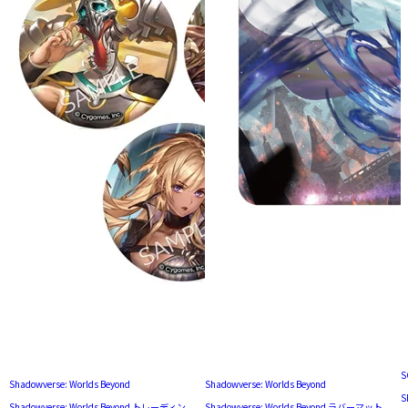
S
Shadowverse: Worlds Beyond
Shadowverse: Worlds Beyond
S
Shadowverse: Worlds Beyond トレーディン
Shadowverse: Worlds Beyond ラバーマット