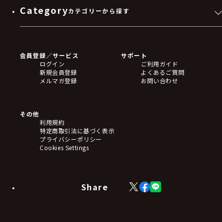
Category
カテゴリーから探す
ゲームソフト
Blu-ray・DVD
CD
会員登録／サービス
サポート
フィギュア
ログイン
ご利用ガイド
アクリルスタンド
新規会員登録
よくあるご質問
バッジ
メルマガ登録
お問い合わせ
キーホルダー・ストラップ
クリアファイル
ぬいぐるみ
アートボード
その他
ステッカー・シール・カード
利用規約
タペストリー・ポスター
特定商取引法に基づく表示
アームサポーター
プライバシーポリシー
ブレードホルダー
Cookies Settings
カードスリーブ・カード収納ケース
ラバーマット・マウスパッド
モバイルグッズ
生活雑貨
Share
X
Facebook
LINE
食品・飲料品
(Twitter)
食器
食玩
アパレル衣類