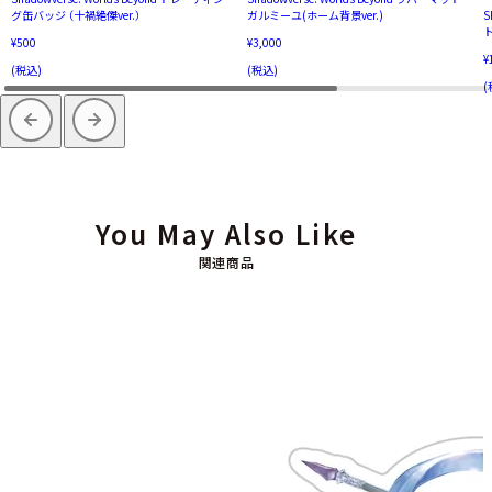
グ缶バッジ （十禍絶傑ver.）
ガルミーユ(ホーム背景ver.)
S
¥500
¥3,000
¥
(税込)
(税込)
(
You May Also Like
関連商品