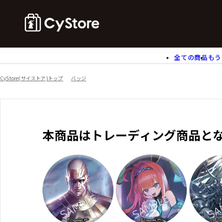
全ての商品
もう
ゲームソフト
B
CyStore(サイストア)トップ
バッジ
アクリルスタンド
バ
ぬいぐるみ
ア
アームサポーター
ブ
モバイルグッズ
生
食玩
ア
文具
書
チケット