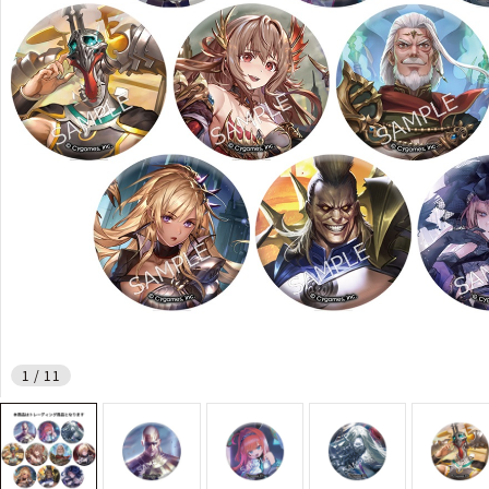
1
/
11