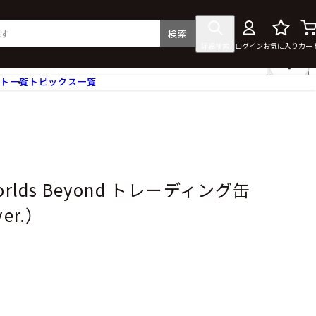
検索
詳細検索
ログイン
お気に入り
カー
ント一覧
トピックス一覧
フィギュア
クリアファイル
タペストリー・ポスター
ス
ラバーマット・マウスパッド
食器
 Worlds Beyond トレーディング缶
アクセサリー
r.）
その他グッズ