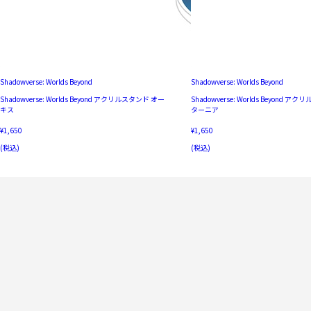
Shadowverse: Worlds Beyond
Shadowverse: Worlds Beyond
Shadowverse: Worlds Beyond アクリルスタンド オー
Shadowverse: Worlds Beyond 
キス
ターニア
¥1,650
¥1,650
(税込)
(税込)