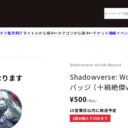
すぐ販売終了
タイトルから探す
カテゴリから探す
チケット情報
イベ
lu-ray・DVD
CD
ッジ
キーホルダー・ストラップ
ートボード
ステッカー・シール・カード
レードホルダー
カードスリーブ・カード収納ケー
Shadowverse: Worlds Beyond
活雑貨
食品・飲料品
Shadowverse:
パレル衣類
アパレル小物
バッジ （十禍絶傑ve
籍
コミック・小説
¥500
(税込)
15営業日以内に発送予定
1回の購入で20点まで