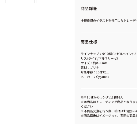
商品詳細
十禍絶傑のイラストを使用したトレーデ
商品仕様
ラインナップ：全10種（マゼルベイン/リ
リス/ライオ/ギルネリーゼ）
サイズ：約Φ56mm
素材：ブリキ
対象年齢：15才以上
メーカー：Cygames
※全10種からランダム1種封入
※本商品はトレーディング商品となりま
ください
※不良品交換を行う際、絵柄はお選びい
※商品画像はイメージです。実際の商品