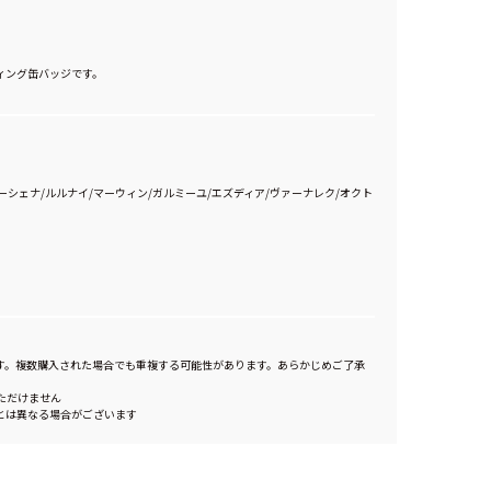
ィング缶バッジです。
ーシェナ/ルルナイ/マーウィン/ガルミーユ/エズディア/ヴァーナレク/オクト
す。複数購入された場合でも重複する可能性があります。あらかじめご了承
ただけません
とは異なる場合がございます