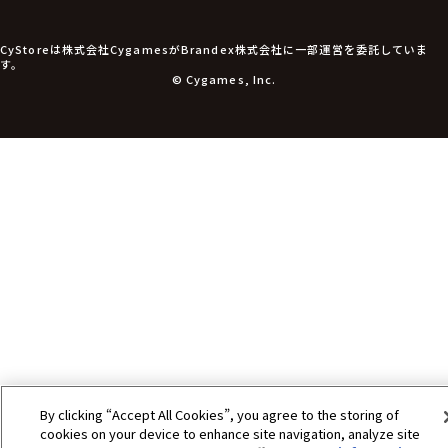
食玩
アパレル衣類
アパレル小物
CyStoreは株式会社CygamesがBrandex株式会社に一部運営を委託していま
アクセサリー
す。
文具
© Cygames, Inc.
書籍
コミック・小説
その他グッズ
チケット
By clicking “Accept All Cookies”, you agree to the storing of
cookies on your device to enhance site navigation, analyze site