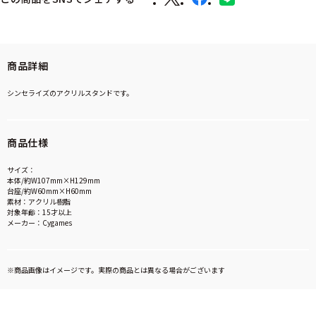
商品詳細
シンセライズのアクリルスタンドです。
商品仕様
サイズ：
本体/約W107mm×H129mm
台座/約W60mm×H60mm
素材：アクリル樹脂
対象年齢：15才以上
メーカー：Cygames
※商品画像はイメージです。実際の商品とは異なる場合がございます