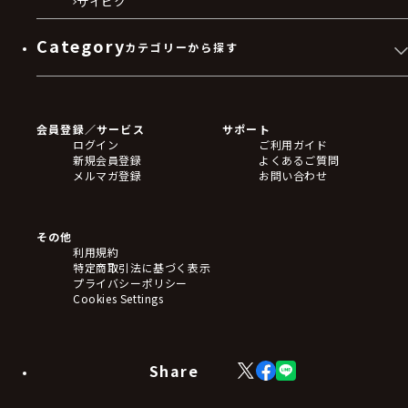
サイピク
Category
カテゴリーから探す
ゲームソフト
Blu-ray・DVD
CD
会員登録／サービス
サポート
フィギュア
ログイン
ご利用ガイド
アクリルスタンド
新規会員登録
よくあるご質問
バッジ
メルマガ登録
お問い合わせ
キーホルダー・ストラップ
クリアファイル
ぬいぐるみ
アートボード
その他
ステッカー・シール・カード
利用規約
タペストリー・ポスター
特定商取引法に基づく表示
アームサポーター
プライバシーポリシー
ブレードホルダー
Cookies Settings
カードスリーブ・カード収納ケース
ラバーマット・マウスパッド
モバイルグッズ
生活雑貨
Share
X
Facebook
LINE
食品・飲料品
(Twitter)
食器