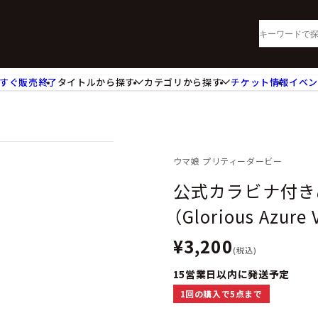
すぐ販売終了
タイトルから探す
カテゴリから探す
チケット情報
イベ
lu-ray・DVD
CD
ッジ
キーホルダー・ストラップ
ートボード
ステッカー・シール・カード
レードホルダー
カードスリーブ・カード収納ケー
ウマ娘 プリティーダービー
活雑貨
食品・飲料品
公式カラビナ付き
パレル衣類
アパレル小物
（Glorious Azure V
籍
コミック・小説
¥3,200
(税込)
15営業日以内に発送予定
1回の購入で5点まで