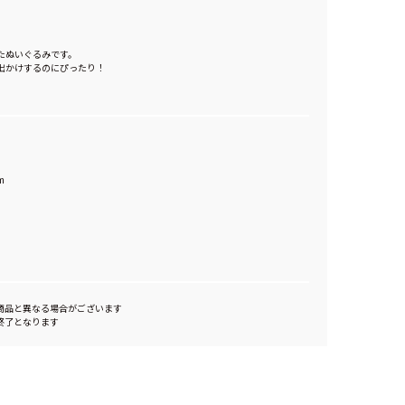
再現したぬいぐるみです。
出かけするのにぴったり！
m
商品と異なる場合がございます
終了となります