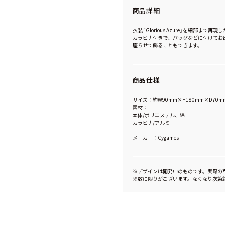
商品詳細
衣装「Glorious Azure」を細部まで
カラビナ付きで、バッグなどに付けてお
座らせて飾ることもできます。
商品仕様
サイズ：約W90mm×H180mm×D70m
素材：
本体/ポリエステル、綿
カラビナ/アルミ
メーカー：Cygames
※デザインは開発中のものです。実際の
※数に限りがございます。なくなり次第