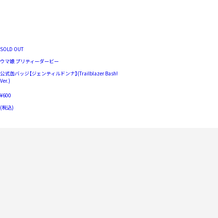
SOLD OUT
ウマ娘 プリティーダービー
公式缶バッジ【ジェンティルドンナ】(Trailblazer Bash!
Ver.)
¥600
(税込)