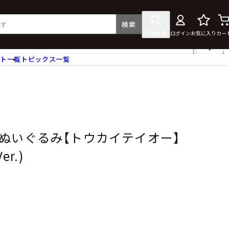
検索
詳細検索
ログイン
お気に入り
カー
ント一覧
トピックス一覧
フィギュア
クリアファイル
タペストリー・ポスター
ス
ラバーマット・マウスパッド
食器
ぬいぐるみ【トウカイテイオー】
アクセサリー
er.)
その他グッズ