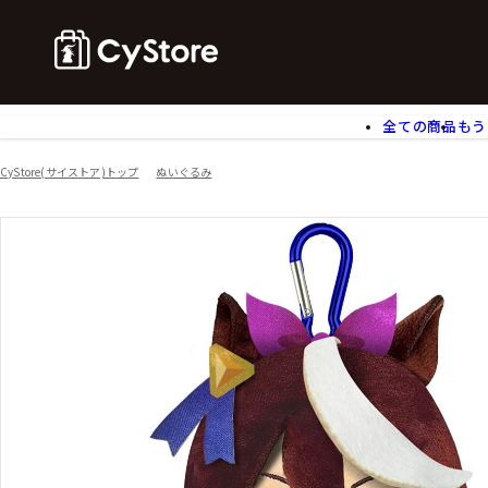
全ての商品
もう
ゲームソフト
B
CyStore(サイストア)トップ
ぬいぐるみ
アクリルスタンド
バ
ぬいぐるみ
ア
アームサポーター
ブ
モバイルグッズ
生
食玩
ア
文具
書
チケット