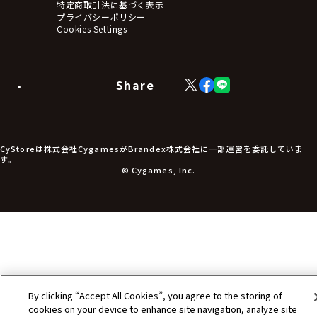
タペストリー・ポスター
特定商取引法に基づく表示
アームサポーター
プライバシーポリシー
ブレードホルダー
Cookies Settings
カードスリーブ・カード収納ケース
ラバーマット・マウスパッド
モバイルグッズ
生活雑貨
Share
X
Facebook
LINE
食品・飲料品
(Twitter)
食器
食玩
アパレル衣類
アパレル小物
CyStoreは株式会社CygamesがBrandex株式会社に一部運営を委託していま
アクセサリー
す。
文具
© Cygames, Inc.
書籍
コミック・小説
その他グッズ
チケット
By clicking “Accept All Cookies”, you agree to the storing of
cookies on your device to enhance site navigation, analyze site