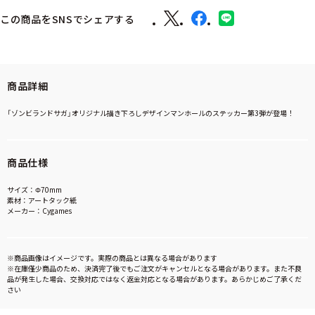
この商品をSNSでシェアする
商品詳細
「ゾンビランドサガ」オリジナル描き下ろしデザインマンホールのステッカー第3弾が登場！
商品仕様
サイズ：Φ70mm
素材：アートタック紙
メーカー：Cygames
※商品画像はイメージです。実際の商品とは異なる場合があります
※在庫僅少商品のため、決済完了後でもご注文がキャンセルとなる場合があります。また不良
品が発生した場合、交換対応ではなく返金対応となる場合があります。あらかじめご了承くだ
さい