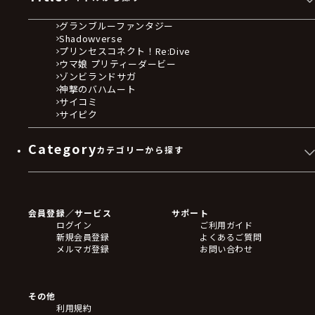
グランブルーファンタジー
Shadowverse
プリンセスコネクト！Re:Dive
ウマ娘 プリティーダービー
ゾンビランドサガ
神撃のバハムート
サイコミ
サイピク
Category
カテゴリーから探す
ゲームソフト
Blu-ray・DVD
CD
会員登録／サービス
サポート
フィギュア
ログイン
ご利用ガイド
アクリルスタンド
新規会員登録
よくあるご質問
バッジ
メルマガ登録
お問い合わせ
キーホルダー・ストラップ
クリアファイル
ぬいぐるみ
アートボード
その他
ステッカー・シール・カード
利用規約