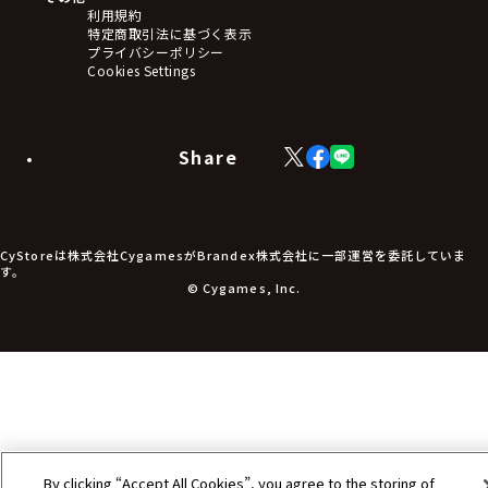
ステッカー・シール・カード
利用規約
タペストリー・ポスター
特定商取引法に基づく表示
アームサポーター
プライバシーポリシー
ブレードホルダー
Cookies Settings
カードスリーブ・カード収納ケース
ラバーマット・マウスパッド
モバイルグッズ
生活雑貨
Share
X
Facebook
LINE
食品・飲料品
(Twitter)
食器
食玩
アパレル衣類
アパレル小物
CyStoreは株式会社CygamesがBrandex株式会社に一部運営を委託していま
アクセサリー
す。
文具
© Cygames, Inc.
書籍
コミック・小説
その他グッズ
チケット
By clicking “Accept All Cookies”, you agree to the storing of