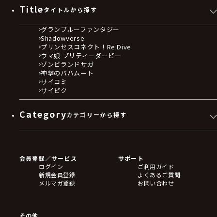
Title
タイトルから探す
グランブルーファンタジー
Shadowverse
プリンセスコネクト！Re:Dive
ウマ娘 プリティーダービー
ゾンビランドサガ
神撃のバハムート
サイコミ
サイピク
Category
カテゴリーから探す
ゲームソフト
Blu-ray・DVD
CD
会員登録／サービス
サポート
フィギュア
ログイン
ご利用ガイド
アクリルスタンド
新規会員登録
よくあるご質問
バッジ
メルマガ登録
お問い合わせ
キーホルダー・ストラップ
クリアファイル
ぬいぐるみ
アートボード
その他