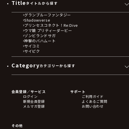
Title
タイトルから探す
グランブルーファンタジー
Shadowverse
プリンセスコネクト！Re:Dive
ウマ娘 プリティーダービー
ゾンビランドサガ
神撃のバハムート
サイコミ
サイピク
Category
カテゴリーから探す
ゲームソフト
Blu-ray・DVD
CD
会員登録／サービス
サポート
フィギュア
ログイン
ご利用ガイド
アクリルスタンド
新規会員登録
よくあるご質問
バッジ
メルマガ登録
お問い合わせ
キーホルダー・ストラップ
クリアファイル
ぬいぐるみ
アートボード
その他