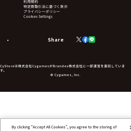
ステッカー・シール・カード
利用規約
タペストリー・ポスター
特定商取引法に基づく表示
アームサポーター
プライバシーポリシー
ブレードホルダー
Cookies Settings
カードスリーブ・カード収納ケース
ラバーマット・マウスパッド
モバイルグッズ
生活雑貨
Share
X
Facebook
LINE
食品・飲料品
(Twitter)
食器
食玩
アパレル衣類
アパレル小物
CyStoreは株式会社CygamesがBrandex株式会社に一部運営を委託していま
アクセサリー
す。
文具
© Cygames, Inc.
書籍
コミック・小説
その他グッズ
チケット
By clicking “Accept All Cookies”, you agree to the storing of