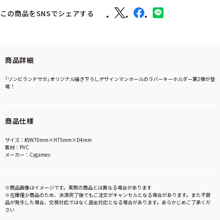
この商品をSNSでシェアする
商品詳細
「ゾンビランドサガ」オリジナル描き下ろしデザインマンホールのラバーキーホルダー第2弾が登
場！
商品仕様
サイズ：約W70mm×H75mm×D4mm
素材：PVC
メーカー：Cygames
※商品画像はイメージです。実際の商品とは異なる場合があります
※在庫僅少商品のため、決済完了後でもご注文がキャンセルとなる場合があります。また不良
品が発生した場合、交換対応ではなく返金対応となる場合があります。あらかじめご了承くだ
さい