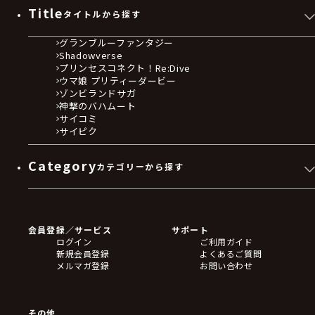
Title
タイトルから探す
グランブルーファンタジー
Shadowverse
プリンセスコネクト！Re:Dive
ウマ娘 プリティーダービー
ゾンビランドサガ
神撃のバハムート
サイコミ
サイピク
Category
カテゴリーから探す
ゲームソフト
Blu-ray・DVD
CD
会員登録／サービス
サポート
フィギュア
ログイン
ご利用ガイド
アクリルスタンド
新規会員登録
よくあるご質問
バッジ
メルマガ登録
お問い合わせ
キーホルダー・ストラップ
クリアファイル
ぬいぐるみ
アートボード
その他