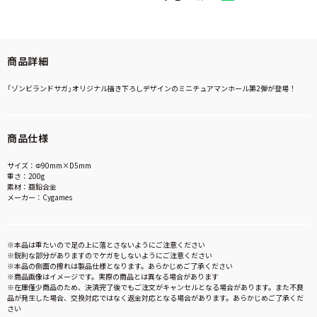
商品詳細
「ゾンビランドサガ」オリジナル描き下ろしデザインのミニチュアマンホール第2弾が登場！
商品仕様
サイズ：Φ90mm×D5mm
重さ：200g
素材：亜鉛合金
メーカー：Cygames
※本品は重たいので足の上に落とさないようにご注意ください
※鋭利な部分がありますのでケガをしないようにご注意ください
※本品の側面の擦れは製品仕様となります。あらかじめご了承ください
※商品画像はイメージです。実際の商品とは異なる場合があります
※在庫僅少商品のため、決済完了後でもご注文がキャンセルとなる場合があります。また不良
品が発生した場合、交換対応ではなく返金対応となる場合があります。あらかじめご了承くだ
さい