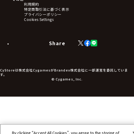
ステッカー・シール・カード
利用規約
タペストリー・ポスター
特定商取引法に基づく表示
アームサポーター
プライバシーポリシー
ブレードホルダー
Cookies Settings
カードスリーブ・カード収納ケース
ラバーマット・マウスパッド
モバイルグッズ
生活雑貨
Share
X
Facebook
LINE
食品・飲料品
(Twitter)
食器
食玩
アパレル衣類
アパレル小物
CyStoreは株式会社CygamesがBrandex株式会社に一部運営を委託していま
アクセサリー
す。
文具
© Cygames, Inc.
書籍
コミック・小説
その他グッズ
チケット
By clicking “Accept All Cookies”, you agree to the storing of