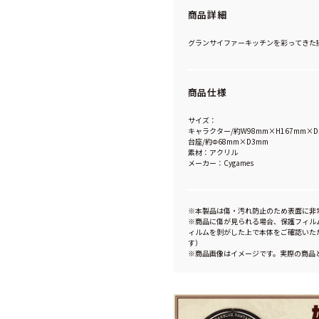
商品詳細
グランサイファーキッチンを彩ってきた
商品仕様
サイズ：
キャラクター/約W98mm×H167mm×D
台座/約Φ68mm×D3mm
素材：アクリル
メーカー：Cygames
※本製品は傷・汚れ防止のため表面に非
※商品に傷が見られる場合、保護フィル
ィルムを剝がした上で本体をご確認いた
す）
※商品画像はイメージです。実際の商品