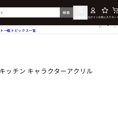
検索
詳細検索
ログイン
お気に入り
カー
ント一覧
トピックス一覧
フィギュア
クリアファイル
タペストリー・ポスター
ス
ラバーマット・マウスパッド
食器
キッチン キャラクターアクリル
アクセサリー
その他グッズ