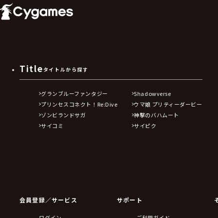
Title
タイトルから探す
グランブルーファンタジー
Shadowverse
プリンセスコネクト！Re:Dive
ウマ娘 プリティーダービー
ゾンビランドサガ
神撃のバハムート
サイコミ
サイピク
会員登録／サービス
サポート
ログイン
ご利用ガイド