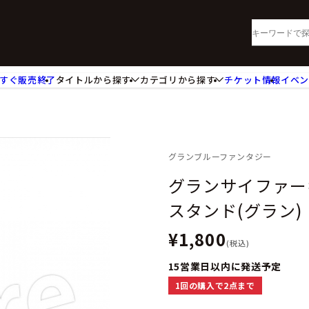
すぐ販売終了
タイトルから探す
カテゴリから探す
チケット情報
イベ
lu-ray・DVD
CD
ッジ
キーホルダー・ストラップ
ートボード
ステッカー・シール・カード
レードホルダー
カードスリーブ・カード収納ケー
グランブルーファンタジー
活雑貨
食品・飲料品
グランサイファー
パレル衣類
アパレル小物
スタンド(グラン)
籍
コミック・小説
¥1,800
(税込)
15営業日以内に発送予定
1回の購入で2点まで