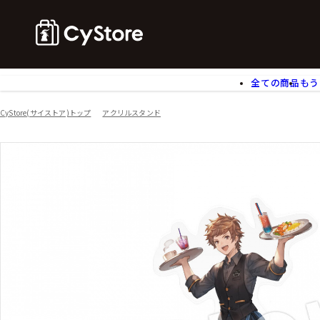
全ての商品
もう
ゲームソフト
B
CyStore(サイストア)トップ
アクリルスタンド
アクリルスタンド
バ
ぬいぐるみ
ア
アームサポーター
ブ
モバイルグッズ
生
食玩
ア
文具
書
チケット