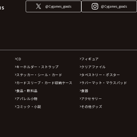
@Cygames_goods
@Cygames_goods
NS
CD
フィギュア
キーホルダー・ストラップ
クリアファイル
ステッカー・シール・カード
タペストリー・ポスター
カードスリーブ・カード収納ケース
ラバーマット・マウスパッド
食品・飲料品
食器
アパレル小物
アクセサリー
コミック・小説
その他グッズ