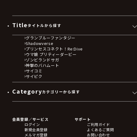
Title
タイトルから探す
グランブルーファンタジー
Shadowverse
プリンセスコネクト！Re:Dive
ウマ娘 プリティーダービー
ゾンビランドサガ
神撃のバハムート
サイコミ
サイピク
Category
カテゴリーから探す
ゲームソフト
Blu-ray・DVD
CD
会員登録／サービス
サポート
フィギュア
ログイン
ご利用ガイド
アクリルスタンド
新規会員登録
よくあるご質問
バッジ
メルマガ登録
お問い合わせ