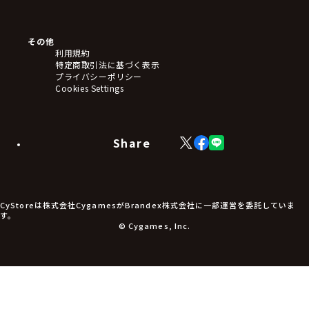
キーホルダー・ストラップ
クリアファイル
ぬいぐるみ
アートボード
その他
ステッカー・シール・カード
利用規約
タペストリー・ポスター
特定商取引法に基づく表示
アームサポーター
プライバシーポリシー
ブレードホルダー
Cookies Settings
カードスリーブ・カード収納ケース
ラバーマット・マウスパッド
モバイルグッズ
生活雑貨
Share
X
Facebook
LINE
食品・飲料品
(Twitter)
食器
食玩
アパレル衣類
アパレル小物
CyStoreは株式会社CygamesがBrandex株式会社に一部運営を委託していま
アクセサリー
す。
文具
© Cygames, Inc.
書籍
コミック・小説
その他グッズ
チケット