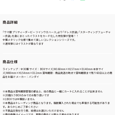
商品詳細
「ウマ娘 プリティーダービー ツインウエハース｣より「ドレス衣装」「スターティングフューチャ
ー衣装」を身にまとったイラストをカード化した特別弾が登場！！
全種メタリック仕様で集めて楽しいコレクションシリーズです。
※通常弾とはイラストが異なります
商品仕様
ラインナップ：全30種 サイズ： BOXサイズ/W160mm×H157mm×D140mm 本体サイ
ズ/W80mm×H154mm×D12mm 賞味期限：商品発送の時点で賞味期限まで残り60日以上の商
品をお届け メーカー：バンダイ
※本商品は賞味期限管理の都合上、他の商品と一緒にカートに入れることが出来ません
※20個入りBOXのみでのお取り扱いです
※1BOXでは全種揃いません
※本商品はトレーディング商品となります。複数購入された場合でも重複する可能性がありま
す。あらかじめご了承ください
※不良品交換を行う際、絵柄はお選びいただけません
※商品画像はイメージです。実際の商品とは異なる場合があります