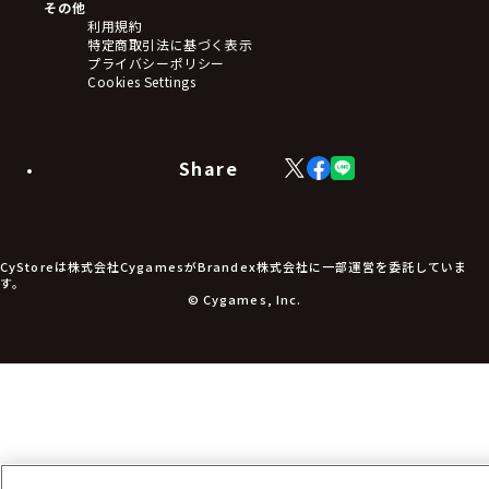
アートボード
その他
ステッカー・シール・カード
利用規約
タペストリー・ポスター
特定商取引法に基づく表示
アームサポーター
プライバシーポリシー
ブレードホルダー
Cookies Settings
カードスリーブ・カード収納ケース
ラバーマット・マウスパッド
モバイルグッズ
生活雑貨
Share
X
Facebook
LINE
食品・飲料品
(Twitter)
食器
食玩
アパレル衣類
アパレル小物
CyStoreは株式会社CygamesがBrandex株式会社に一部運営を委託していま
アクセサリー
す。
文具
© Cygames, Inc.
書籍
コミック・小説
その他グッズ
チケット