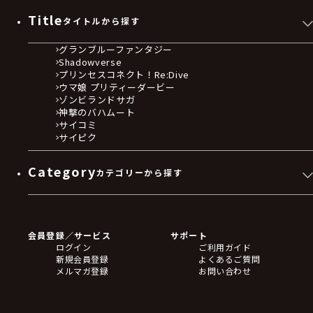
Title
タイトルから探す
グランブルーファンタジー
Shadowverse
プリンセスコネクト！Re:Dive
ウマ娘 プリティーダービー
ゾンビランドサガ
神撃のバハムート
サイコミ
サイピク
Category
カテゴリーから探す
ゲームソフト
Blu-ray・DVD
CD
会員登録／サービス
サポート
フィギュア
ログイン
ご利用ガイド
アクリルスタンド
新規会員登録
よくあるご質問
バッジ
メルマガ登録
お問い合わせ
キーホルダー・ストラップ
クリアファイル
ぬいぐるみ