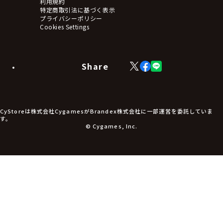
利用規約
タペストリー・ポスター
特定商取引法に基づく表示
アームサポーター
プライバシーポリシー
ブレードホルダー
Cookies Settings
カードスリーブ・カード収納ケース
ラバーマット・マウスパッド
モバイルグッズ
生活雑貨
Share
X
Facebook
LINE
食品・飲料品
(Twitter)
食器
食玩
アパレル衣類
アパレル小物
CyStoreは株式会社CygamesがBrandex株式会社に一部運営を委託していま
アクセサリー
す。
文具
© Cygames, Inc.
書籍
コミック・小説
その他グッズ
チケット