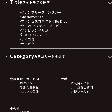
Title
タイトルから探す
グランブルーファンタジー
Shadowverse
プリンセスコネクト！Re:Dive
ウマ娘 プリティーダービー
ゾンビランドサガ
神撃のバハムート
サイコミ
サイピク
Category
カテゴリーから探す
ゲームソフト
Blu-ray・DVD
CD
会員登録／サービス
サポート
フィギュア
ログイン
ご利用ガイド
アクリルスタンド
新規会員登録
よくあるご質問
バッジ
メルマガ登録
お問い合わせ
キーホルダー・ストラップ
クリアファイル
ぬいぐるみ
アートボード
その他
ステッカー・シール・カード