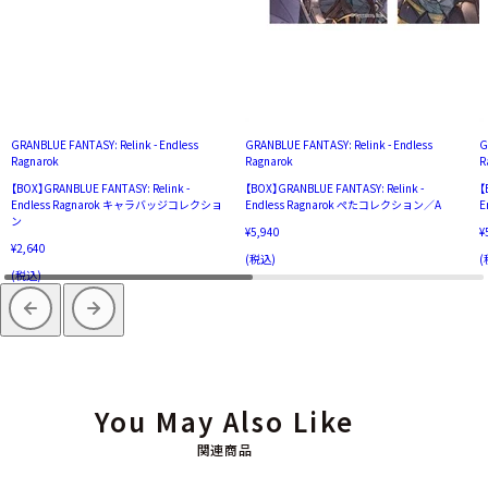
GRANBLUE FANTASY: Relink - Endless
GRANBLUE FANTASY: Relink - Endless
G
Ragnarok
Ragnarok
R
【BOX】GRANBLUE FANTASY: Relink -
【BOX】GRANBLUE FANTASY: Relink -
【
Endless Ragnarok キャラバッジコレクショ
Endless Ragnarok ぺたコレクション／A
E
ン
¥5,940
¥
¥2,640
(税込)
(
(税込)
You May Also Like
関連商品