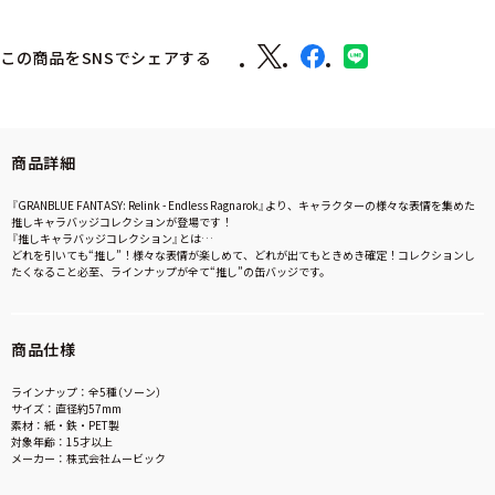
この商品をSNSでシェアする
商品詳細
『GRANBLUE FANTASY: Relink - Endless Ragnarok』より、キャラクターの様々な表情を集めた
推しキャラバッジコレクションが登場です！
『推しキャラバッジコレクション』とは…
どれを引いても“推し”！様々な表情が楽しめて、どれが出てもときめき確定！コレクションし
たくなること必至、ラインナップが全て“推し”の缶バッジです。
商品仕様
ラインナップ：全5種（ソーン）
サイズ：直径約57mm
素材：紙・鉄・PET製
対象年齢：15才以上
メーカー：株式会社ムービック