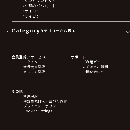
ゾンビランドサガ
神撃のバハムート
サイコミ
サイピク
Category
カテゴリーから探す
ゲームソフト
Blu-ray・DVD
CD
会員登録／サービス
サポート
フィギュア
ログイン
ご利用ガイド
アクリルスタンド
新規会員登録
よくあるご質問
バッジ
メルマガ登録
お問い合わせ
キーホルダー・ストラップ
クリアファイル
ぬいぐるみ
アートボード
その他
ステッカー・シール・カード
利用規約
タペストリー・ポスター
特定商取引法に基づく表示
アームサポーター
プライバシーポリシー
ブレードホルダー
Cookies Settings
カードスリーブ・カード収納ケース
ラバーマット・マウスパッド
モバイルグッズ