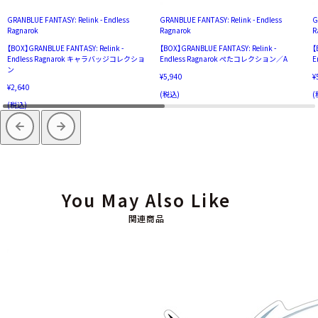
GRANBLUE FANTASY: Relink - Endless
GRANBLUE FANTASY: Relink - Endless
G
Ragnarok
Ragnarok
R
【BOX】GRANBLUE FANTASY: Relink -
【BOX】GRANBLUE FANTASY: Relink -
【
Endless Ragnarok キャラバッジコレクショ
Endless Ragnarok ぺたコレクション／A
E
ン
¥5,940
¥
¥2,640
(税込)
(
(税込)
You May Also Like
関連商品