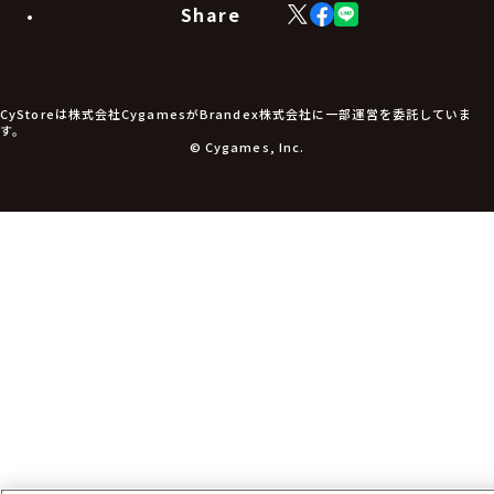
生活雑貨
Share
X
Facebook
LINE
食品・飲料品
(Twitter)
食器
食玩
アパレル衣類
アパレル小物
CyStoreは株式会社CygamesがBrandex株式会社に一部運営を委託していま
アクセサリー
す。
文具
© Cygames, Inc.
書籍
コミック・小説
その他グッズ
チケット