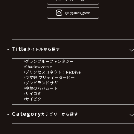
@Cygames_goods
Title
タイトルから探す
グランブルーファンタジー
Shadowverse
プリンセスコネクト！Re:Dive
ウマ娘 プリティーダービー
ゾンビランドサガ
神撃のバハムート
サイコミ
サイピク
Category
カテゴリーから探す
ゲームソフト
Blu-ray・DVD