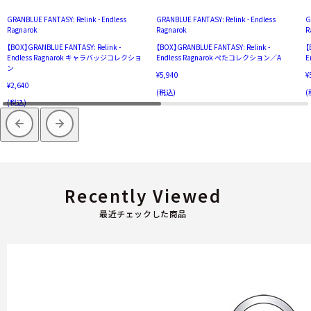
GRANBLUE FANTASY: Relink - Endless
GRANBLUE FANTASY: Relink - Endless
G
Ragnarok
Ragnarok
R
【BOX】GRANBLUE FANTASY: Relink -
【BOX】GRANBLUE FANTASY: Relink -
【
Endless Ragnarok キャラバッジコレクショ
Endless Ragnarok ぺたコレクション／A
E
ン
¥5,940
¥
¥2,640
(税込)
(
(税込)
Recently Viewed
最近チェックした商品