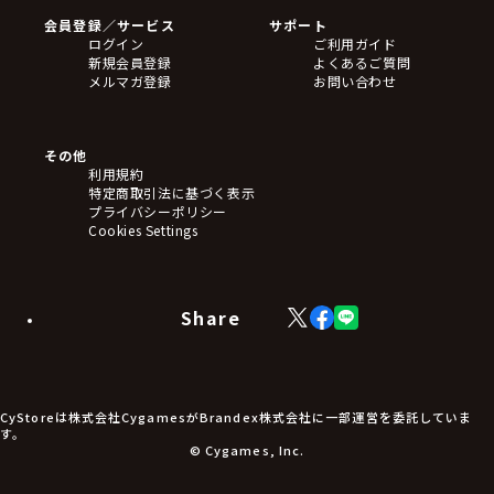
CD
会員登録／サービス
サポート
フィギュア
ログイン
ご利用ガイド
アクリルスタンド
新規会員登録
よくあるご質問
バッジ
メルマガ登録
お問い合わせ
キーホルダー・ストラップ
クリアファイル
ぬいぐるみ
アートボード
その他
ステッカー・シール・カード
利用規約
タペストリー・ポスター
特定商取引法に基づく表示
アームサポーター
プライバシーポリシー
ブレードホルダー
Cookies Settings
カードスリーブ・カード収納ケース
ラバーマット・マウスパッド
モバイルグッズ
生活雑貨
Share
X
Facebook
LINE
食品・飲料品
(Twitter)
食器
食玩
アパレル衣類
アパレル小物
CyStoreは株式会社CygamesがBrandex株式会社に一部運営を委託していま
アクセサリー
す。
文具
© Cygames, Inc.
書籍
コミック・小説