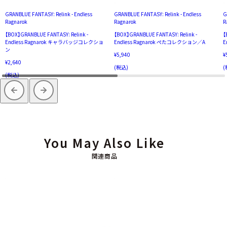
GRANBLUE FANTASY: Relink - Endless
GRANBLUE FANTASY: Relink - Endless
G
Ragnarok
Ragnarok
R
【BOX】GRANBLUE FANTASY: Relink -
【BOX】GRANBLUE FANTASY: Relink -
【
Endless Ragnarok キャラバッジコレクショ
Endless Ragnarok ぺたコレクション／A
E
ン
¥5,940
¥
¥2,640
(税込)
(
(税込)
You May Also Like
関連商品