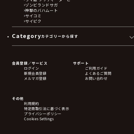
ゾンビランドサガ
神撃のバハムート
サイコミ
サイピク
Category
カテゴリーから探す
ゲームソフト
Blu-ray・DVD
CD
会員登録／サービス
サポート
フィギュア
ログイン
ご利用ガイド
アクリルスタンド
新規会員登録
よくあるご質問
バッジ
メルマガ登録
お問い合わせ
キーホルダー・ストラップ
クリアファイル
ぬいぐるみ
アートボード
その他
ステッカー・シール・カード
利用規約
タペストリー・ポスター
特定商取引法に基づく表示
アームサポーター
プライバシーポリシー
ブレードホルダー
Cookies Settings
カードスリーブ・カード収納ケース
ラバーマット・マウスパッド