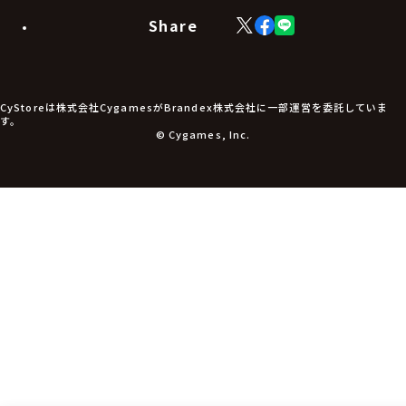
モバイルグッズ
生活雑貨
Share
X
Facebook
LINE
食品・飲料品
(Twitter)
食器
食玩
アパレル衣類
アパレル小物
CyStoreは株式会社CygamesがBrandex株式会社に一部運営を委託していま
アクセサリー
す。
文具
© Cygames, Inc.
書籍
コミック・小説
その他グッズ
チケット