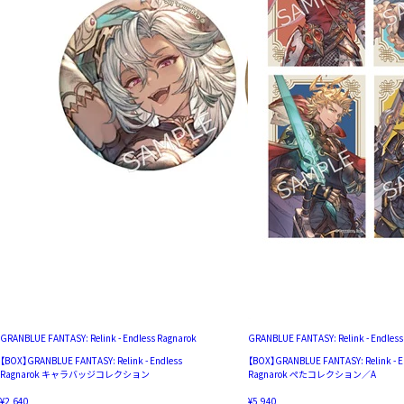
GRANBLUE FANTASY: Relink - Endless Ragnarok
GRANBLUE FANTASY: Relink - Endless
【BOX】GRANBLUE FANTASY: Relink - Endless
【BOX】GRANBLUE FANTASY: Relink - E
Ragnarok キャラバッジコレクション
Ragnarok ぺたコレクション／A
¥2,640
¥5,940