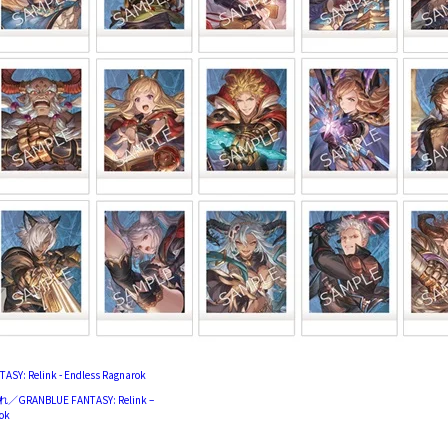
SY: Relink - Endless Ragnarok
GRANBLUE FANTASY: Relink –
rok