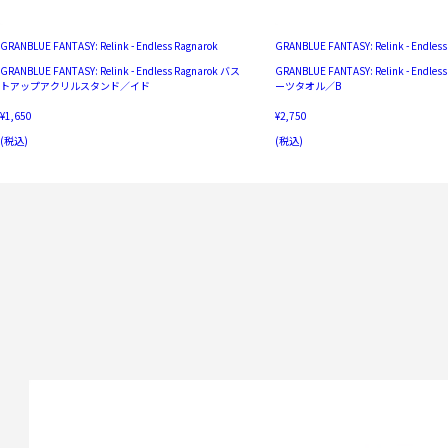
GRANBLUE FANTASY: Relink - Endless Ragnarok
GRANBLUE FANTASY: Relink - Endless
GRANBLUE FANTASY: Relink - Endless Ragnarok バス
GRANBLUE FANTASY: Relink - Endles
トアップアクリルスタンド／イド
ーツタオル／B
¥1,650
¥2,750
(税込)
(税込)