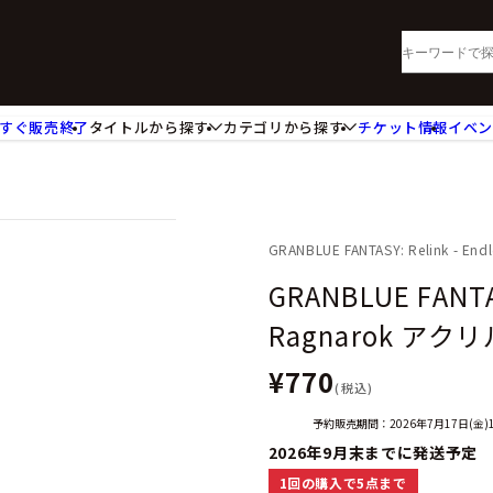
すぐ販売終了
タイトルから探す
カテゴリから探す
チケット情報
イベ
lu-ray・DVD
CD
ッジ
キーホルダー・ストラップ
ートボード
ステッカー・シール・カード
レードホルダー
カードスリーブ・カード収納ケー
GRANBLUE FANTASY: Relink - End
活雑貨
食品・飲料品
GRANBLUE FANTAS
パレル衣類
アパレル小物
Ragnarok ア
籍
コミック・小説
¥770
(税込)
予約販売期間：2026年7月17日(金)1
2026年9月末までに発送予定
1回の購入で5点まで