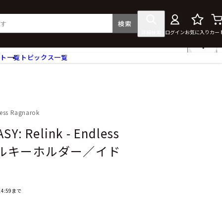
検索
詳細検索
ログイン
お気に入り
カー
ント一覧
トピックス一覧
フィギュア
クリアファイル
タペストリー・ポスター
ス
ラバーマット・マウスパッド
less Ragnarok
食器
Y: Relink - Endless
アクセサリー
クリルキーホルダー／イド
その他グッズ
4:59まで