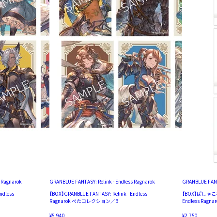
 Ragnarok
GRANBLUE FANTASY: Relink - Endless Ragnarok
GRANBLUE FANTA
ndless
【BOX】GRANBLUE FANTASY: Relink - Endless
【BOX】ぱしゃこれ／
Ragnarok ぺたコレクション／B
Endless Ragna
¥5,940
¥2,750