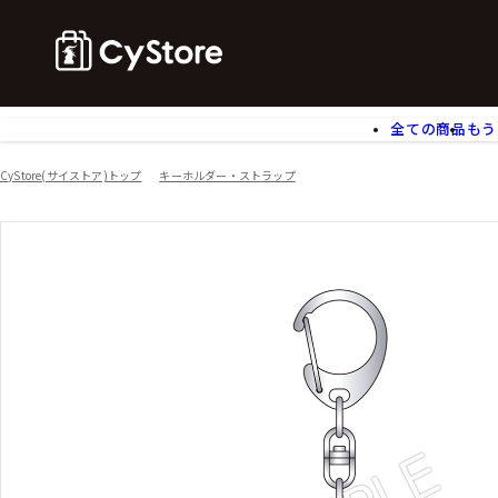
全ての商品
もう
ゲームソフト
B
CyStore(サイストア)トップ
キーホルダー・ストラップ
アクリルスタンド
バ
ぬいぐるみ
ア
アームサポーター
ブ
モバイルグッズ
生
食玩
ア
文具
書
チケット