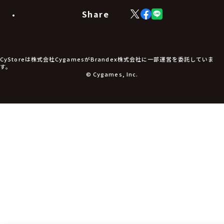
モバイルグッズ
生活雑貨
Share
X
Facebook
LINE
食品・飲料品
(Twitter)
食器
食玩
アパレル衣類
アパレル小物
CyStoreは株式会社CygamesがBrandex株式会社に一部運営を委託していま
アクセサリー
す。
文具
© Cygames, Inc.
書籍
コミック・小説
その他グッズ
チケット