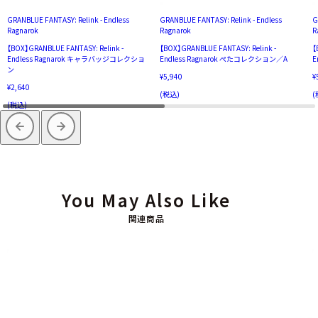
GRANBLUE FANTASY: Relink - Endless
GRANBLUE FANTASY: Relink - Endless
G
Ragnarok
Ragnarok
R
【BOX】GRANBLUE FANTASY: Relink -
【BOX】GRANBLUE FANTASY: Relink -
【
Endless Ragnarok キャラバッジコレクショ
Endless Ragnarok ぺたコレクション／A
E
ン
¥5,940
¥
¥2,640
(税込)
(
(税込)
You May Also Like
関連商品