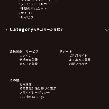
ゾンビランドサガ
神撃のバハムート
サイコミ
サイピク
Category
カテゴリーから探す
ゲームソフト
Blu-ray・DVD
CD
会員登録／サービス
サポート
フィギュア
ログイン
ご利用ガイド
アクリルスタンド
新規会員登録
よくあるご質問
バッジ
メルマガ登録
お問い合わせ
キーホルダー・ストラップ
クリアファイル
ぬいぐるみ
アートボード
その他
ステッカー・シール・カード
利用規約
タペストリー・ポスター
特定商取引法に基づく表示
アームサポーター
プライバシーポリシー
ブレードホルダー
Cookies Settings
カードスリーブ・カード収納ケース
ラバーマット・マウスパッド