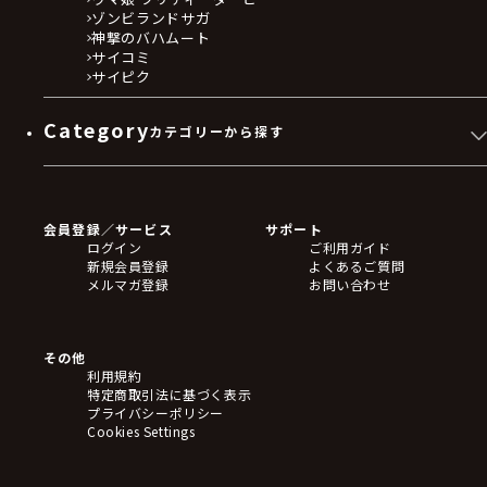
ゾンビランドサガ
神撃のバハムート
サイコミ
サイピク
Category
カテゴリーから探す
ゲームソフト
Blu-ray・DVD
CD
会員登録／サービス
サポート
フィギュア
ログイン
ご利用ガイド
アクリルスタンド
新規会員登録
よくあるご質問
バッジ
メルマガ登録
お問い合わせ
キーホルダー・ストラップ
クリアファイル
ぬいぐるみ
アートボード
その他
ステッカー・シール・カード
利用規約
タペストリー・ポスター
特定商取引法に基づく表示
アームサポーター
プライバシーポリシー
ブレードホルダー
Cookies Settings
カードスリーブ・カード収納ケース
ラバーマット・マウスパッド