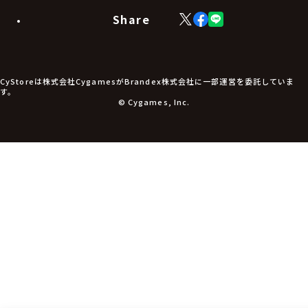
モバイルグッズ
生活雑貨
Share
X
Facebook
LINE
食品・飲料品
(Twitter)
食器
食玩
アパレル衣類
アパレル小物
CyStoreは株式会社CygamesがBrandex株式会社に一部運営を委託していま
アクセサリー
す。
文具
© Cygames, Inc.
書籍
コミック・小説
その他グッズ
チケット