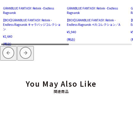
GRANBLUE FANTASY: Relink - Endless
GRANBLUE FANTASY: Relink - Endless
G
Ragnarok
Ragnarok
R
【BOX】GRANBLUE FANTASY: Relink -
【BOX】GRANBLUE FANTASY: Relink -
【
Endless Ragnarok キャラバッジコレクショ
Endless Ragnarok ぺたコレクション／A
E
ン
¥5,940
¥
¥2,640
(税込)
(
(税込)
You May Also Like
関連商品