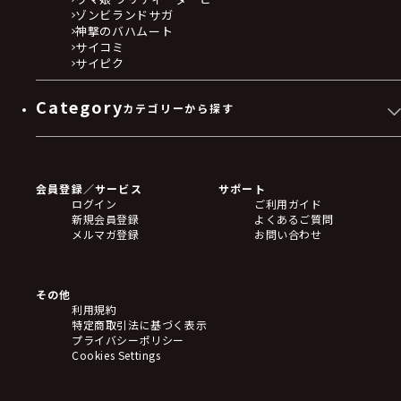
ゾンビランドサガ
神撃のバハムート
サイコミ
サイピク
Category
カテゴリーから探す
ゲームソフト
Blu-ray・DVD
CD
会員登録／サービス
サポート
フィギュア
ログイン
ご利用ガイド
アクリルスタンド
新規会員登録
よくあるご質問
バッジ
メルマガ登録
お問い合わせ
キーホルダー・ストラップ
クリアファイル
ぬいぐるみ
アートボード
その他
ステッカー・シール・カード
利用規約
タペストリー・ポスター
特定商取引法に基づく表示
アームサポーター
プライバシーポリシー
ブレードホルダー
Cookies Settings
カードスリーブ・カード収納ケース
ラバーマット・マウスパッド