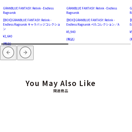
GRANBLUE FANTASY: Relink - Endless
GRANBLUE FANTASY: Relink - Endless
G
Ragnarok
Ragnarok
R
【BOX】GRANBLUE FANTASY: Relink -
【BOX】GRANBLUE FANTASY: Relink -
【
Endless Ragnarok キャラバッジコレクショ
Endless Ragnarok ぺたコレクション／A
E
ン
¥5,940
¥
¥2,640
(税込)
(
(税込)
You May Also Like
関連商品