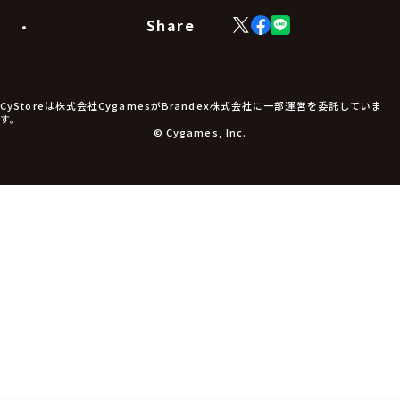
モバイルグッズ
生活雑貨
Share
X
Facebook
LINE
食品・飲料品
(Twitter)
食器
食玩
アパレル衣類
アパレル小物
CyStoreは株式会社CygamesがBrandex株式会社に一部運営を委託していま
アクセサリー
す。
文具
© Cygames, Inc.
書籍
コミック・小説
その他グッズ
チケット