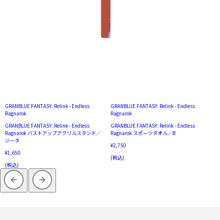
GRANBLUE FANTASY: Relink - Endless
GRANBLUE FANTASY: Relink - Endless
Ragnarok
Ragnarok
GRANBLUE FANTASY: Relink - Endless
GRANBLUE FANTASY: Relink - Endless
Ragnarok バストアップアクリルスタンド／
Ragnarok スポーツタオル／B
ジータ
¥2,750
¥1,650
(税込)
(税込)