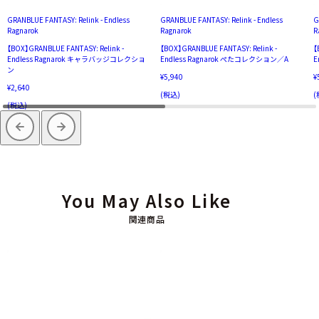
GRANBLUE FANTASY: Relink - Endless
GRANBLUE FANTASY: Relink - Endless
G
Ragnarok
Ragnarok
R
【BOX】GRANBLUE FANTASY: Relink -
【BOX】GRANBLUE FANTASY: Relink -
【
Endless Ragnarok キャラバッジコレクショ
Endless Ragnarok ぺたコレクション／A
E
ン
¥5,940
¥
¥2,640
(税込)
(
(税込)
You May Also Like
関連商品