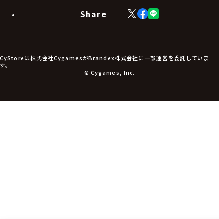
モバイルグッズ
生活雑貨
Share
X
Facebook
LINE
食品・飲料品
(Twitter)
食器
食玩
アパレル衣類
アパレル小物
CyStoreは株式会社CygamesがBrandex株式会社に一部運営を委託していま
アクセサリー
す。
文具
© Cygames, Inc.
書籍
コミック・小説
その他グッズ
チケット