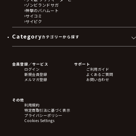
ゾンビランドサガ
神撃のバハムート
サイコミ
サイピク
Category
カテゴリーから探す
ゲームソフト
Blu-ray・DVD
CD
会員登録／サービス
サポート
フィギュア
ログイン
ご利用ガイド
アクリルスタンド
新規会員登録
よくあるご質問
バッジ
メルマガ登録
お問い合わせ
キーホルダー・ストラップ
クリアファイル
ぬいぐるみ
アートボード
その他
ステッカー・シール・カード
利用規約
タペストリー・ポスター
特定商取引法に基づく表示
アームサポーター
プライバシーポリシー
ブレードホルダー
Cookies Settings
カードスリーブ・カード収納ケース
ラバーマット・マウスパッド