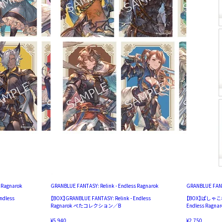
 Ragnarok
GRANBLUE FANTASY: Relink - Endless Ragnarok
GRANBLUE FANTA
ndless
【BOX】GRANBLUE FANTASY: Relink - Endless
【BOX】ぱしゃこれ／
Ragnarok ぺたコレクション／B
Endless Ragna
¥5,940
¥2,750