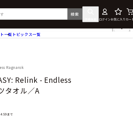
検索
詳細検索
ログイン
お気に入り
カー
ント一覧
トピックス一覧
フィギュア
クリアファイル
タペストリー・ポスター
ス
ラバーマット・マウスパッド
less Ragnarok
食器
Y: Relink - Endless
アクセサリー
ポーツタオル／A
その他グッズ
4:59まで