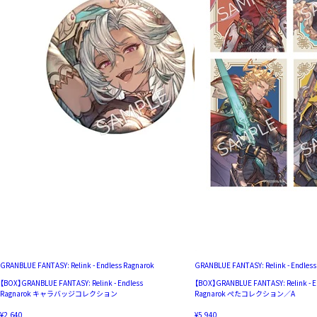
GRANBLUE FANTASY: Relink - Endless Ragnarok
GRANBLUE FANTASY: Relink - Endless
【BOX】GRANBLUE FANTASY: Relink - Endless
【BOX】GRANBLUE FANTASY: Relink - E
Ragnarok キャラバッジコレクション
Ragnarok ぺたコレクション／A
¥2,640
¥5,940