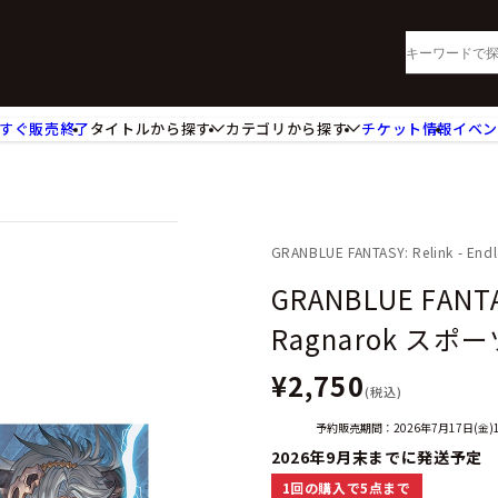
すぐ販売終了
タイトルから探す
カテゴリから探す
チケット情報
イベ
lu-ray・DVD
CD
ッジ
キーホルダー・ストラップ
ートボード
ステッカー・シール・カード
レードホルダー
カードスリーブ・カード収納ケー
GRANBLUE FANTASY: Relink - End
活雑貨
食品・飲料品
GRANBLUE FANTAS
パレル衣類
アパレル小物
Ragnarok ス
籍
コミック・小説
¥2,750
(税込)
予約販売期間：2026年7月17日(金)1
2026年9月末までに発送予定
1回の購入で5点まで