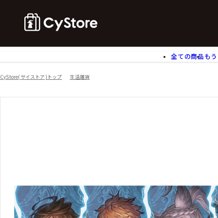
全ての商品
もう
ゲームソフト
B
CyStore(サイストア)トップ
生活雑貨
アクリルスタンド
バ
ぬいぐるみ
ア
アームサポーター
ブ
モバイルグッズ
生
食玩
ア
文具
書
チケット