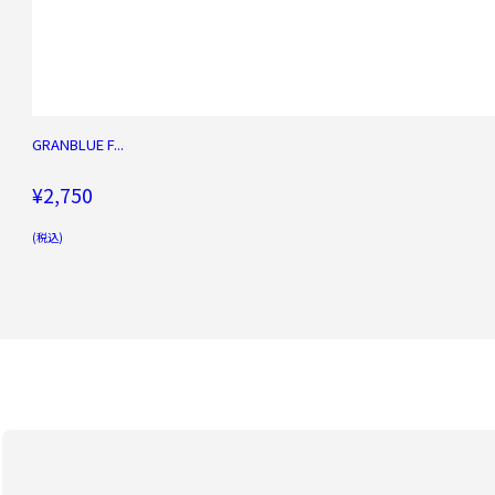
GRANBLUE F...
¥2,750
(税込)