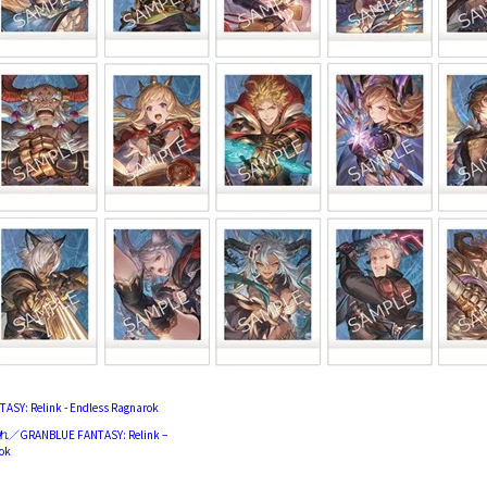
SY: Relink - Endless Ragnarok
GRANBLUE FANTASY: Relink –
rok