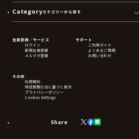
Category
カテゴリーから探す
ゲームソフト
Blu-ray・DVD
CD
会員登録／サービス
サポート
フィギュア
ログイン
ご利用ガイド
アクリルスタンド
新規会員登録
よくあるご質問
バッジ
メルマガ登録
お問い合わせ
キーホルダー・ストラップ
クリアファイル
ぬいぐるみ
アートボード
その他
ステッカー・シール・カード
利用規約
タペストリー・ポスター
特定商取引法に基づく表示
アームサポーター
プライバシーポリシー
ブレードホルダー
Cookies Settings
カードスリーブ・カード収納ケース
ラバーマット・マウスパッド
モバイルグッズ
生活雑貨
Share
X
Facebook
LINE
食品・飲料品
(Twitter)
食器
食玩