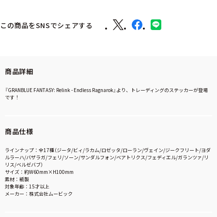
この商品をSNSでシェアする
商品詳細
『GRANBLUE FANTASY: Relink - Endless Ragnarok』より、トレーディングのステッカーが登場
です！
商品仕様
ラインナップ：全17種（ジータ/ビィ/ラカム/ロゼッタ/ローラン/ヴェイン/ジークフリート/ヨダ
ルラーハ/バザラガ/フェリ/ソーン/サンダルフォン/ベアトリクス/フェディエル/ガランツァ/リ
リス/ベルゼバブ）
サイズ：約W60mm×H100mm
素材：紙製
対象年齢：15才以上
メーカー：株式会社ムービック