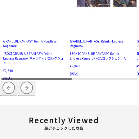
GRANBLUE FANTASY: Relink - Endless
GRANBLUE FANTASY: Relink - Endless
G
Ragnarok
Ragnarok
R
【BOX】GRANBLUE FANTASY: Relink -
【BOX】GRANBLUE FANTASY: Relink -
【
Endless Ragnarok キャラバッジコレクショ
Endless Ragnarok ぺたコレクション／A
E
ン
¥5,940
¥
¥2,640
(税込)
(
(税込)
Recently Viewed
最近チェックした商品