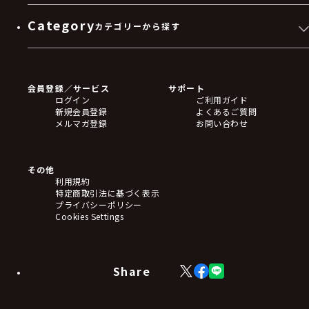
Category
カテゴリーから探す
ゲームソフト
Blu-ray・DVD
CD
会員登録／サービス
サポート
フィギュア
ログイン
ご利用ガイド
アクリルスタンド
新規会員登録
よくあるご質問
バッジ
メルマガ登録
お問い合わせ
キーホルダー・ストラップ
クリアファイル
ぬいぐるみ
アートボード
その他
ステッカー・シール・カード
利用規約
タペストリー・ポスター
特定商取引法に基づく表示
アームサポーター
プライバシーポリシー
ブレードホルダー
Cookies Settings
カードスリーブ・カード収納ケース
ラバーマット・マウスパッド
モバイルグッズ
生活雑貨
Share
X
Facebook
LINE
食品・飲料品
(Twitter)
食器
食玩