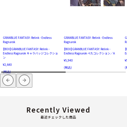
GRANBLUE FANTASY: Relink - Endless
GRANBLUE FANTASY: Relink - Endless
G
Ragnarok
Ragnarok
R
【BOX】GRANBLUE FANTASY: Relink -
【BOX】GRANBLUE FANTASY: Relink -
【
Endless Ragnarok キャラバッジコレクショ
Endless Ragnarok ぺたコレクション／A
E
ン
¥5,940
¥
¥2,640
(税込)
(
(税込)
Recently Viewed
最近チェックした商品