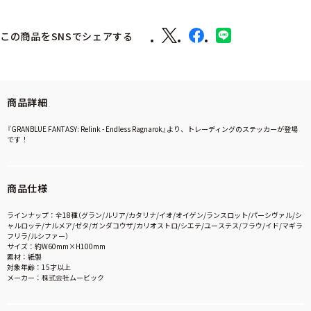
この商品をSNSでシェアする
商品詳細
『GRANBLUE FANTASY: Relink - Endless Ragnarok』より、トレーディングのステッカーが登場
です！
商品仕様
ラインナップ：全18種（グラン/ルリア/カタリナ/イオ/オイゲン/ランスロット/パーシヴァル/シ
ャルロッテ/ナルメア/ゼタ/ガンダコウザ/カリオストロ/シエテ/ユーステス/フラウ/イド/マギラ
フリラ/ルシファー）
サイズ：約W60mm×H100mm
素材：紙製
対象年齢：15才以上
メーカー：株式会社ムービック