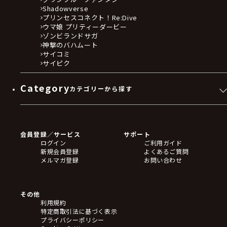
Shadowverse
プリンセスコネクト！Re:Dive
ウマ娘 プリティーダービー
ゾンビランドサガ
神撃のバハムート
サイコミ
サイピク
Category
カテゴリーから探す
ゲームソフト
Blu-ray・DVD
CD
会員登録／サービス
サポート
フィギュア
ログイン
ご利用ガイド
アクリルスタンド
新規会員登録
よくあるご質問
バッジ
メルマガ登録
お問い合わせ
キーホルダー・ストラップ
クリアファイル
ぬいぐるみ
アートボード
その他
ステッカー・シール・カード
利用規約
タペストリー・ポスター
特定商取引法に基づく表示
アームサポーター
プライバシーポリシー