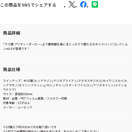
この商品をSNSでシェアする
商品詳細
『ウマ娘 プリティーダービー』より勝負服を身にまとったウマ娘たちのキャラバッジコレクショ
ンvol.4が登場です！
商品仕様
ラインナップ：全10種（ヒシアマゾン/ナリタブライアン/アグネスデジタル/セイウンスカイ/ヒ
シアケボノ/エイシンフラッシュ/カレンチャン/スマートファルコン/ナリタタイシン/メイショ
ウドトウ）
サイズ：直径約56mm
素材：金属・PETフィルム紙製／フルカラー印刷
対象年齢：15才以上
メーカー：ムービック
※10個入りBOXのみでのお取り扱いです
※1BOXで全種類が揃わない場合もあります。あらかじめご了承ください