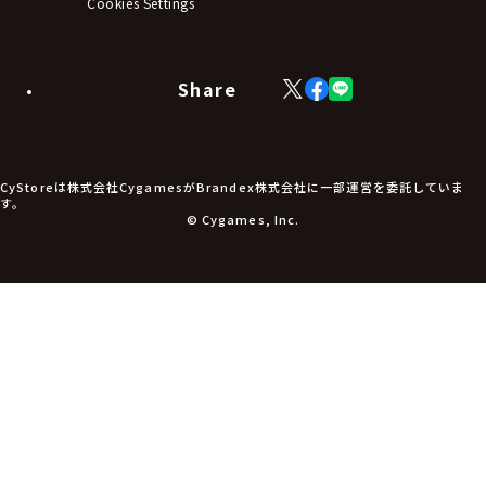
ブレードホルダー
Cookies Settings
カードスリーブ・カード収納ケース
ラバーマット・マウスパッド
モバイルグッズ
生活雑貨
Share
X
Facebook
LINE
食品・飲料品
(Twitter)
食器
食玩
アパレル衣類
アパレル小物
CyStoreは株式会社CygamesがBrandex株式会社に一部運営を委託していま
アクセサリー
す。
文具
© Cygames, Inc.
書籍
コミック・小説
その他グッズ
チケット