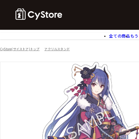
全ての商品
もう
ゲームソフト
B
CyStore(サイストア)トップ
アクリルスタンド
アクリルスタンド
バ
ぬいぐるみ
ア
アームサポーター
ブ
モバイルグッズ
生
食玩
ア
文具
書
チケット