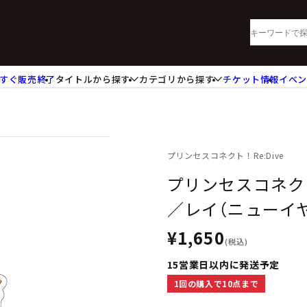
すぐ販売終了
タイトルから探す
カテゴリから探す
チケット情報
イベ
lu-ray・DVD
CD
ッジ
キーホルダー・ストラップ
ートボード
ステッカー・シール・カード
レードホルダー
カードスリーブ・カード収納ケー
プリンセスコネクト！Re:Dive
活雑貨
食品・飲料品
プリンセスコネクト
パレル衣類
アパレル小物
／レイ（ニューイ
籍
コミック・小説
¥1,650
(税込)
15営業日以内に発送予定
1回の購入で10点まで