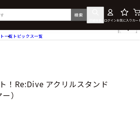
検索
詳細検索
ログイン
お気に入り
カー
ント一覧
トピックス一覧
フィギュア
クリアファイル
タペストリー・ポスター
ス
ラバーマット・マウスパッド
食器
！Re:Dive アクリルスタンド
アクセサリー
ヤー）
その他グッズ