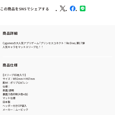
この商品をSNSでシェアする
商品詳細
Cygamesの大人気アプリゲーム『プリンセスコネクト！Re:Dive』第17弾
人気キャラをマットスリーブ化！！
商品仕様
【スリーブ65枚入り】
サイズ：W92mm×H67mm
素材：ポリプロピレン
仕様：
表面/透明
裏面/5色印刷(4色+白)
マット仕様
日本製
ヘッダー付きOP袋入
メーカー：ムービック