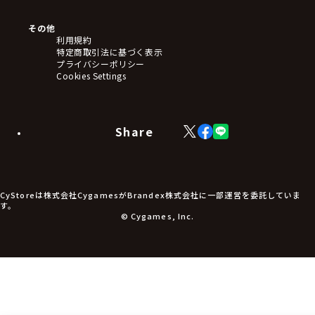
ぬいぐるみ
アートボード
その他
ステッカー・シール・カード
利用規約
タペストリー・ポスター
特定商取引法に基づく表示
アームサポーター
プライバシーポリシー
ブレードホルダー
Cookies Settings
カードスリーブ・カード収納ケース
ラバーマット・マウスパッド
モバイルグッズ
生活雑貨
Share
X
Facebook
LINE
食品・飲料品
(Twitter)
食器
食玩
アパレル衣類
アパレル小物
CyStoreは株式会社CygamesがBrandex株式会社に一部運営を委託していま
アクセサリー
す。
文具
© Cygames, Inc.
書籍
コミック・小説
その他グッズ
チケット