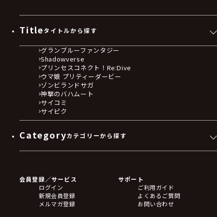
Title
タイトルから探す
グランブルーファンタジー
Shadowverse
プリンセスコネクト！Re:Dive
ウマ娘 プリティーダービー
ゾンビランドサガ
神撃のバハムート
サイコミ
サイピク
Category
カテゴリーから探す
ゲームソフト
Blu-ray・DVD
CD
会員登録／サービス
サポート
フィギュア
ログイン
ご利用ガイド
アクリルスタンド
新規会員登録
よくあるご質問
バッジ
メルマガ登録
お問い合わせ
キーホルダー・ストラップ
クリアファイル