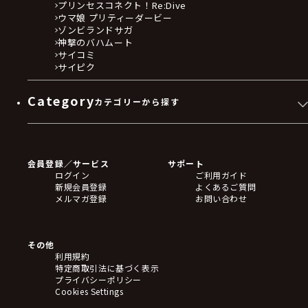
プリンセスコネクト！Re:Dive
ウマ娘 プリティーダービー
ゾンビランドサガ
神撃のバハムート
サイコミ
サイピク
Category
カテゴリーから探す
ゲームソフト
Blu-ray・DVD
CD
会員登録／サービス
サポート
フィギュア
ログイン
ご利用ガイド
アクリルスタンド
新規会員登録
よくあるご質問
バッジ
メルマガ登録
お問い合わせ
キーホルダー・ストラップ
クリアファイル
ぬいぐるみ
アートボード
その他
ステッカー・シール・カード
利用規約
タペストリー・ポスター
特定商取引法に基づく表示
アームサポーター
プライバシーポリシー
ブレードホルダー
Cookies Settings
カードスリーブ・カード収納ケース