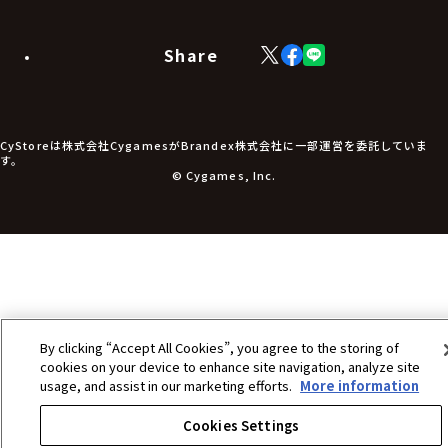
ラバーマット・マウスパッド
モバイルグッズ
生活雑貨
Share
X
Facebook
LINE
食品・飲料品
(Twitter)
食器
食玩
アパレル衣類
アパレル小物
CyStoreは株式会社CygamesがBrandex株式会社に一部運営を委託していま
アクセサリー
す。
文具
© Cygames, Inc.
書籍
コミック・小説
その他グッズ
チケット
By clicking “Accept All Cookies”, you agree to the storing of
cookies on your device to enhance site navigation, analyze site
usage, and assist in our marketing efforts.
More information
Cookies Settings