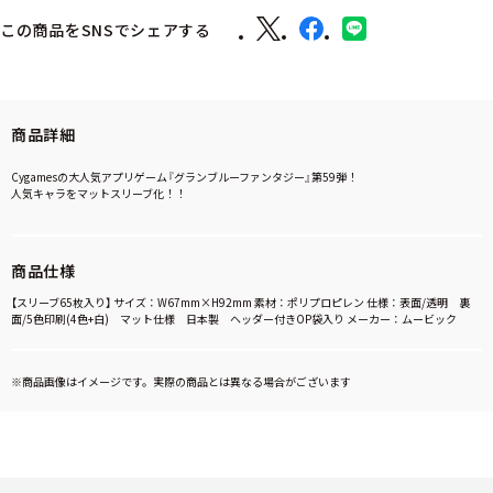
この商品をSNSでシェアする
商品詳細
Cygamesの大人気アプリゲーム『グランブルーファンタジー』第59弾！
人気キャラをマットスリーブ化！！
商品仕様
【スリーブ65枚入り】 サイズ：W67mm×H92mm 素材：ポリプロピレン 仕様：表面/透明 裏
面/5色印刷(4色+白) マット仕様 日本製 ヘッダー付きOP袋入り メーカー：ムービック
※商品画像はイメージです。実際の商品とは異なる場合がございます