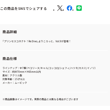
この商品をSNSでシェアする
商品詳細
「プリンセスコネクト！Re:Dive」よりころっと、Vol.9が登場！
商品仕様
ラインナップ：全7種（ペコリーヌ/キャル/コッコロ/シェフィ/ハツネ/カスミ/イノリ）
サイズ：約W70mm×H65mm以内
素材：アクリル製
対象年齢：15才以上
メーカー：ムービック
※商品画像はイメージです。実際の商品とは異なる場合がございます