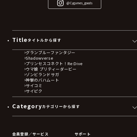
@Cygames_goods
Title
タイトルから探す
グランブルーファンタジー
Shadowverse
プリンセスコネクト！Re:Dive
ウマ娘 プリティーダービー
ゾンビランドサガ
神撃のバハムート
サイコミ
サイピク
Category
カテゴリーから探す
ゲームソフト
Blu-ray・DVD
CD
会員登録／サービス
サポート
フィギュア