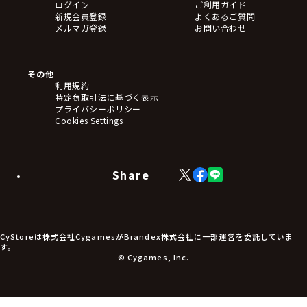
ログイン
ご利用ガイド
アクリルスタンド
新規会員登録
よくあるご質問
バッジ
メルマガ登録
お問い合わせ
キーホルダー・ストラップ
クリアファイル
ぬいぐるみ
アートボード
その他
ステッカー・シール・カード
利用規約
タペストリー・ポスター
特定商取引法に基づく表示
アームサポーター
プライバシーポリシー
ブレードホルダー
Cookies Settings
カードスリーブ・カード収納ケース
ラバーマット・マウスパッド
モバイルグッズ
生活雑貨
Share
X
Facebook
LINE
食品・飲料品
(Twitter)
食器
食玩
アパレル衣類
アパレル小物
CyStoreは株式会社CygamesがBrandex株式会社に一部運営を委託していま
アクセサリー
す。
文具
© Cygames, Inc.
書籍
コミック・小説
その他グッズ
チケット