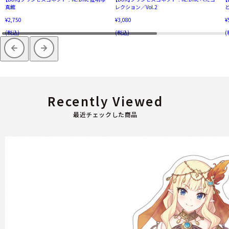
真館
レクション／Vol.2
¥2,750
¥3,080
¥
(税込)
(税込)
(
Recently Viewed
最近チェックした商品