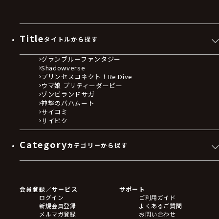
Title
タイトルから探す
グランブルーファンタジー
Shadowverse
プリンセスコネクト！Re:Dive
ウマ娘 プリティーダービー
ゾンビランドサガ
神撃のバハムート
サイコミ
サイピク
Category
カテゴリーから探す
ゲームソフト
Blu-ray・DVD
CD
会員登録／サービス
サポート
フィギュア
ログイン
ご利用ガイド
アクリルスタンド
新規会員登録
よくあるご質問
バッジ
メルマガ登録
お問い合わせ
キーホルダー・ストラップ