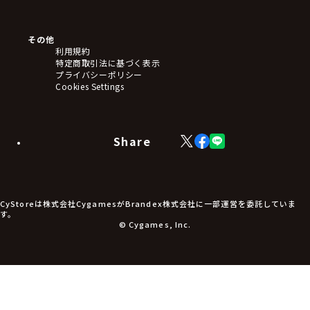
クリアファイル
ぬいぐるみ
アートボード
その他
ステッカー・シール・カード
利用規約
タペストリー・ポスター
特定商取引法に基づく表示
アームサポーター
プライバシーポリシー
ブレードホルダー
Cookies Settings
カードスリーブ・カード収納ケース
ラバーマット・マウスパッド
モバイルグッズ
生活雑貨
Share
X
Facebook
LINE
食品・飲料品
(Twitter)
食器
食玩
アパレル衣類
アパレル小物
CyStoreは株式会社CygamesがBrandex株式会社に一部運営を委託していま
アクセサリー
す。
文具
© Cygames, Inc.
書籍
コミック・小説
その他グッズ
チケット