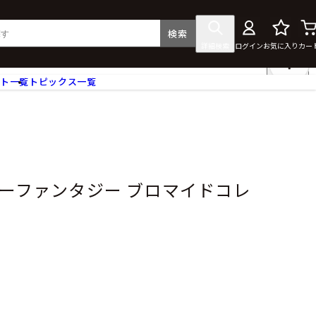
検索
詳細検索
ログイン
お気に入り
カー
ント一覧
トピックス一覧
フィギュア
クリアファイル
タペストリー・ポスター
ス
ラバーマット・マウスパッド
食器
ルーファンタジー ブロマイドコレ
アクセサリー
その他グッズ