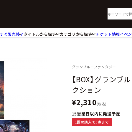
すぐ販売終了
タイトルから探す
カテゴリから探す
チケット情報
イベ
lu-ray・DVD
CD
ッジ
キーホルダー・ストラップ
ートボード
ステッカー・シール・カード
レードホルダー
カードスリーブ・カード収納ケー
グランブルーファンタジー
活雑貨
食品・飲料品
【BOX】グランブ
パレル衣類
アパレル小物
クション
籍
コミック・小説
¥2,310
(税込)
15営業日以内に発送予定
1回の購入で5点まで