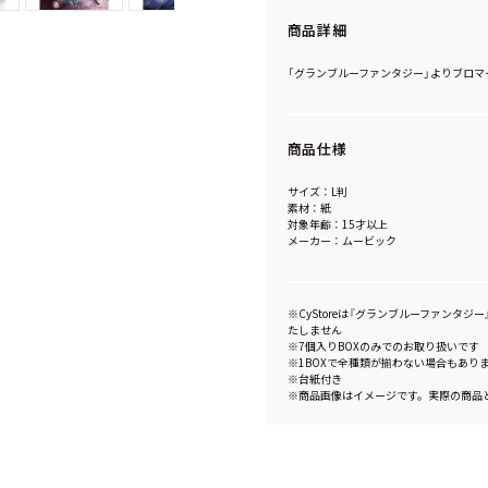
商品詳細
「グランブルーファンタジー」よりブロマ
商品仕様
サイズ：L判
素材：紙
対象年齢：15才以上
メーカー：ムービック
※CyStoreは『グランブルーファンタジー』1
たしません
※7個入りBOXのみでのお取り扱いです
※1BOXで全種類が揃わない場合もあり
※台紙付き
※商品画像はイメージです。実際の商品