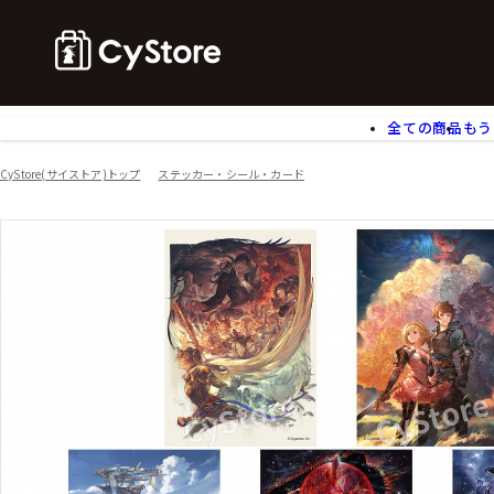
全ての商品
もう
ゲームソフト
B
CyStore(サイストア)トップ
ステッカー・シール・カード
アクリルスタンド
バ
ぬいぐるみ
ア
アームサポーター
ブ
モバイルグッズ
生
食玩
ア
文具
書
チケット