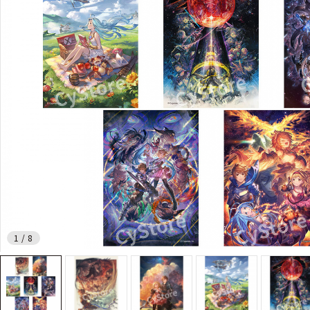
1
/
8