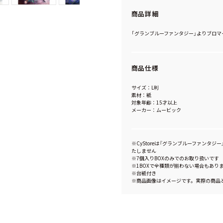
商品詳細
「グランブルーファンタジー」よりブロマ
商品仕様
サイズ：L判
素材：紙
対象年齢：15才以上
メーカー：ムービック
※CyStoreは『グランブルーファンタジー』1
たしません
※7個入りBOXのみでのお取り扱いです
※1BOXで全種類が揃わない場合もあり
※台紙付き
※商品画像はイメージです。実際の商品