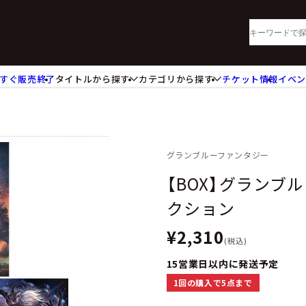
すぐ販売終了
タイトルから探す
カテゴリから探す
チケット情報
イベ
lu-ray・DVD
CD
ッジ
キーホルダー・ストラップ
ートボード
ステッカー・シール・カード
レードホルダー
カードスリーブ・カード収納ケー
グランブルーファンタジー
活雑貨
食品・飲料品
【BOX】グランブ
パレル衣類
アパレル小物
クション
籍
コミック・小説
¥2,310
(税込)
15営業日以内に発送予定
1回の購入で5点まで