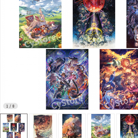
1
/
8