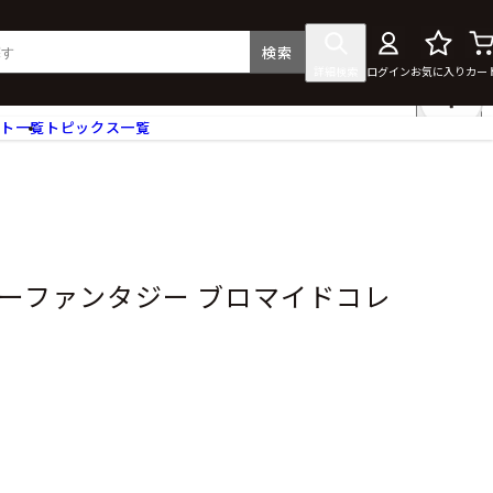
検索
詳細検索
ログイン
お気に入り
カー
ント一覧
トピックス一覧
フィギュア
クリアファイル
タペストリー・ポスター
ス
ラバーマット・マウスパッド
食器
ルーファンタジー ブロマイドコレ
アクセサリー
その他グッズ