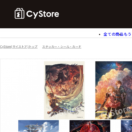
全ての商品
もう
ゲームソフト
B
CyStore(サイストア)トップ
ステッカー・シール・カード
アクリルスタンド
バ
ぬいぐるみ
ア
アームサポーター
ブ
モバイルグッズ
生
食玩
ア
文具
書
チケット