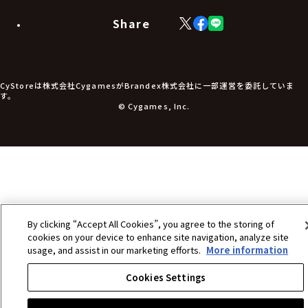
モバイルグッズ
生活雑貨
Share
X
Facebook
LINE
食品・飲料品
(Twitter)
食器
食玩
アパレル衣類
アパレル小物
CyStoreは株式会社CygamesがBrandex株式会社に一部運営を委託していま
アクセサリー
す。
文具
© Cygames, Inc.
書籍
コミック・小説
その他グッズ
チケット
By clicking “Accept All Cookies”, you agree to the storing of
cookies on your device to enhance site navigation, analyze site
usage, and assist in our marketing efforts.
More information
Cookies Settings