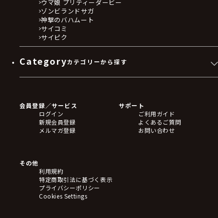
ウマ娘 プリティーダービー
ゾンビランドサガ
神撃のバハムート
サイコミ
サイピク
Category
カテゴリーから探す
ゲームソフト
Blu-ray・DVD
CD
会員登録／サービス
サポート
フィギュア
ログイン
ご利用ガイド
アクリルスタンド
新規会員登録
よくあるご質問
バッジ
メルマガ登録
お問い合わせ
キーホルダー・ストラップ
クリアファイル
ぬいぐるみ
アートボード
その他
ステッカー・シール・カード
利用規約
タペストリー・ポスター
特定商取引法に基づく表示
アームサポーター
プライバシーポリシー
ブレードホルダー
Cookies Settings
カードスリーブ・カード収納ケース
ラバーマット・マウスパッド