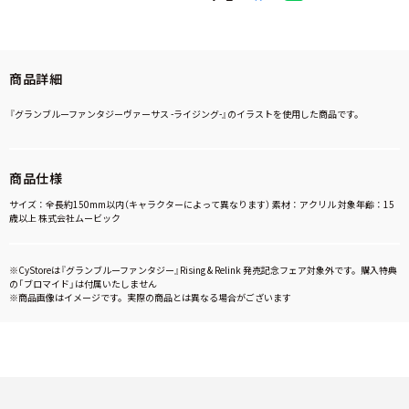
商品詳細
『グランブルーファンタジーヴァーサス -ライジング-』のイラストを使用した商品です。
商品仕様
サイズ：全長約150mm以内（キャラクターによって異なります） 素材：アクリル 対象年齢：15
歳以上 株式会社ムービック
※CyStoreは『グランブルーファンタジー』Rising & Relink 発売記念フェア対象外です。購入特典
の「ブロマイド」は付属いたしません
※商品画像はイメージです。実際の商品とは異なる場合がございます